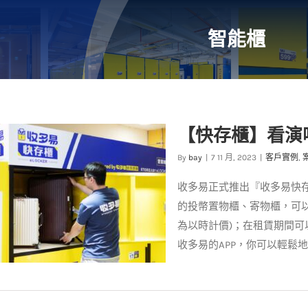
智能櫃
【快存櫃】看演
By
bay
|
7 11 月, 2023
|
客戶實例
,
收多易正式推出『收多易快
的投幣置物櫃、寄物櫃，可
為以時計價)；在租賃期間
收多易的APP，你可以輕鬆