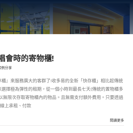
唱會時的寄物櫃!
案例分享
存櫃』來服務廣大的客群了!收多易的全新「快存櫃」相比起傳統
以選擇極為彈性的租期，從一個小時到最長七天(傳統的置物櫃多
可以無限次存取寄物櫃內的物品。且無需支付額外費用。只要透過
地線上承租、付款
閱讀更多