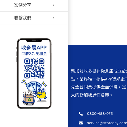
案例分享
【快
聯繫我們
新加坡收多易迷你倉庫成立於2
點，業界唯一提供APP智能電
先全台同業提供全面保險，是
大的新加坡迷你倉庫。
0800-458-075
service@storeasy.com