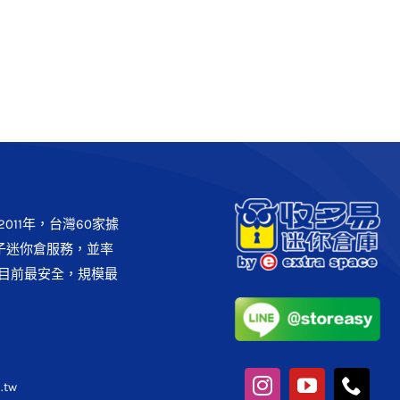
存櫃】看演唱會時的寄物櫃!
客戶實例
案例分享
011年，台灣60家據
子迷你倉服務，並率
目前最安全，規模最
.tw