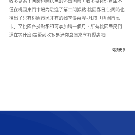
收多易為了回饋桃園居民的熱烈回應，收多易迷你倉庫不
僅在桃園東門市場內駐進了第二間據點-桃園春日店;同時也
推出了只有桃園市民才有的獨享優惠喔~凡持「桃園市民
卡」至桃園各據點承租可享加贈一個月，所有桃園居民們
還在等什麼!趕緊到收多易迷你倉庫來享有優惠吧!
閱讀更多