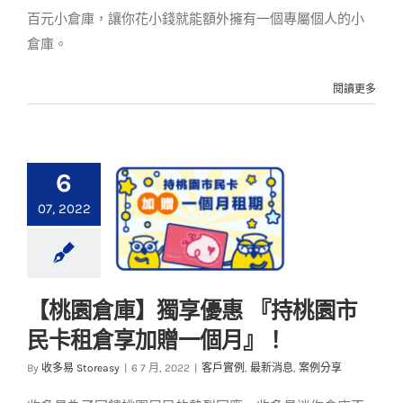
百元小倉庫，讓你花小錢就能額外擁有一個專屬個人的小
倉庫。
閱讀更多
6
07, 2022
【桃園倉庫】獨享優惠 『持桃園市
【桃園倉庫】獨享優
民卡租倉享加贈一個月』！
惠 『持桃園市民卡租
倉享加贈一個月』！
By
收多易 Storeasy
|
6 7 月, 2022
|
客戶實例
,
最新消息
,
案例分享
客戶實例
最新消息
案例分享