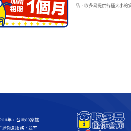
品，收多易提供各種大小的
復興店】年中快閃優惠~租6送1
客戶實例
最新消息
011年，台灣60家據
子迷你倉服務，並率