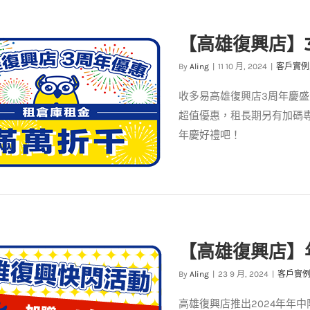
雄復興倉庫】同業安心轉倉，立
【高雄復興店】
享年繳 7 折優惠！
客戶實例
最新消息
By
Aling
|
11 10 月, 2024
|
客戶實例
收多易高雄復興店3周年慶
超值優惠，租長期另有加碼
年慶好禮吧！
復興店】3周年慶開跑，租金滿
【高雄復興店】
萬折千
By
Aling
|
23 9 月, 2024
|
客戶實
客戶實例
最新消息
高雄復興店推出2024年年