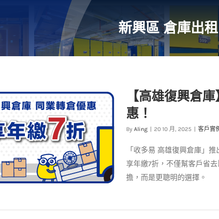
新興區 倉庫出租
【高雄復興倉庫
惠！
By
Aling
|
20 10 月, 2025
|
客戶實
「收多易 高雄復興倉庫」推
享年繳7折，不僅幫客戶省
擔，而是更聰明的選擇。