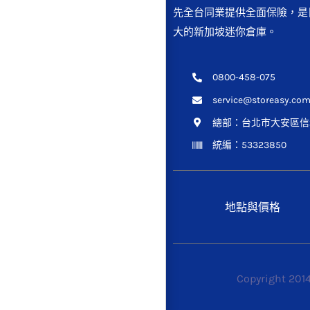
先全台同業提供全面保險，是
大的新加坡迷你倉庫。
0800-458-075
service@storeasy.com
總部：
台北市大安區信義
統編：53323850
地點與價格
Copyright 201