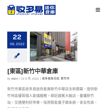
Skip
to
content
22
09, 2022
[東區]新竹中華倉庫
[東區]新竹中華倉庫
By
robin
|
22 9 月, 2022
|
收多易各分店
,
新竹市
收多易各分店
新竹市
新竹市東區收多易迷你倉庫新竹中華店全新開幕，提供新
竹地區優質個人倉儲服務。鄰近國賓大飯店、臺鐵新竹
站，交通便利好停車。採用智能電子鎖系統，安全性高，