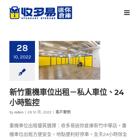
Skip
to
content
28
10, 2022
新竹重機車位出租－私人車位、24
新竹重機車位出租－
小時監控
私人車位、24小時監
控
By
robin
|
28 10 月, 2022
|
客戶實例
客戶實例
重機車位出租優質選擇：收多易迷你倉庫新竹中華店。重
機車位出租方便安全，地點便利好停車。全天24小時保全