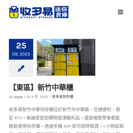
Skip
to
content
25
09, 2025
【東區】新竹中華櫃
【東區】新竹中華櫃
By
Joyce
|
25 9 月, 2025
|
收多易快存櫃
收多易快存櫃
收多易新竹中華快存櫃位於新竹市中華路，交通便利，鄰
近 KTV。無論是逛街購物提滿戰利品，還是唱歌聚會都能
輕鬆使用快存櫃。透過手機 APP 即可即時租賃，1 小時起租