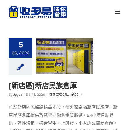
Skip
to
content
5
06, 2025
[新店區]新店民族倉庫
[新店區]新店民族倉庫
By
Joyce
|
5 6 月, 2025
|
收多易各分店
,
新北市
收多易各分店
新北市
位於新店區民族路精華地段，鄰近家樂福新店民族店，新
店民族倉庫提供智慧型迷你倉租賃服務，24小時自助進
出、彈性短租，適合學生、上班族、小家庭或電商倉儲。