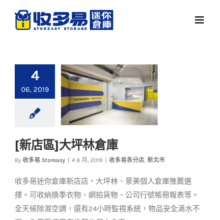
Skip
to
content
4
06, 2019
[新店區]大坪林倉庫
[新店區]大坪林倉庫
By
收多易 Storeasy
|
4 6 月, 2019
|
收多易各分店
,
新北市
收多易各分店
新北市
收多易迷你倉庫新店店，大坪林、景美個人倉庫推薦選
擇。可收納換季衣物、網拍貨物、公司行號帳冊報表等。
全天候除濕空調，還有24小時監視系統，物品安全滴水不