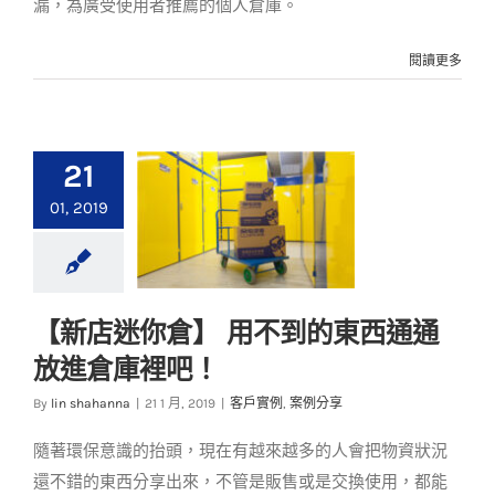
漏，為廣受使用者推薦的個人倉庫。
閱讀更多
21
01, 2019
【新店迷你倉】 用不到的東西通通
【新店迷你倉】 用不
放進倉庫裡吧！
到的東西通通放進倉
庫裡吧！
By
lin shahanna
|
21 1 月, 2019
|
客戶實例
,
案例分享
客戶實例
案例分享
隨著環保意識的抬頭，現在有越來越多的人會把物資狀況
還不錯的東西分享出來，不管是販售或是交換使用，都能