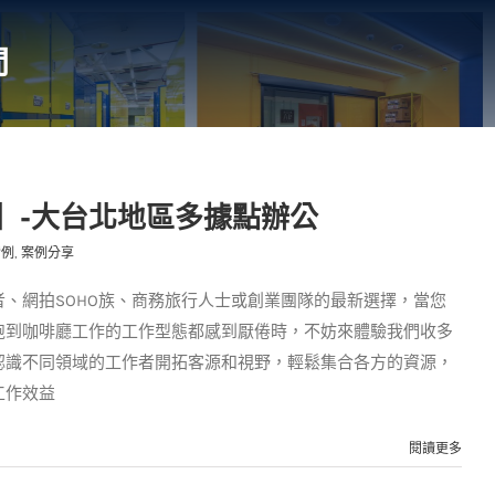
間
】-大台北地區多據點辦公
實例
,
案例分享
、網拍SOHO族、商務旅行人士或創業團隊的最新選擇，當您
跑到咖啡廳工作的工作型態都感到厭倦時，不妨來體驗我們收多
認識不同領域的工作者開拓客源和視野，輕鬆集合各方的資源，
工作效益
閱讀更多