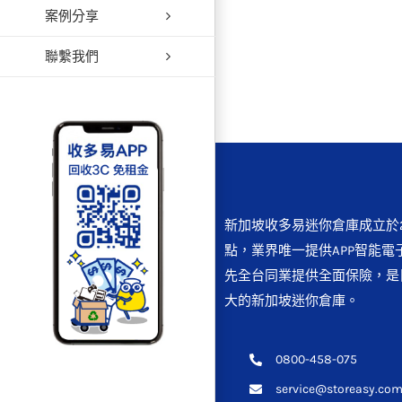
案例分享
【共同
聯繫我們
新加坡收多易迷你倉庫成立於2
點，業界唯一提供APP智能電
先全台同業提供全面保險，是
大的新加坡迷你倉庫。
0800-458-075
service@storeasy.com