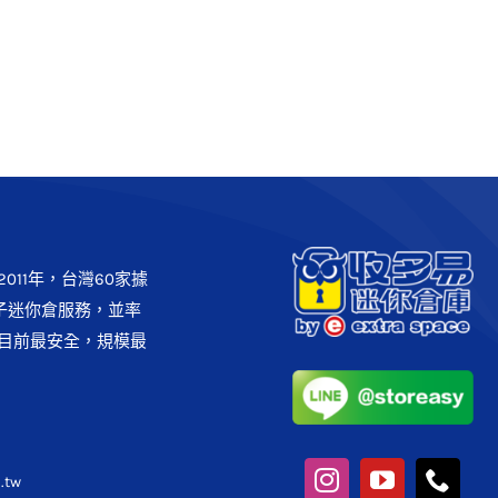
工作空間】-大台北地區多據點
辦公
客戶實例
案例分享
011年，台灣60家據
子迷你倉服務，並率
目前最安全，規模最
.tw