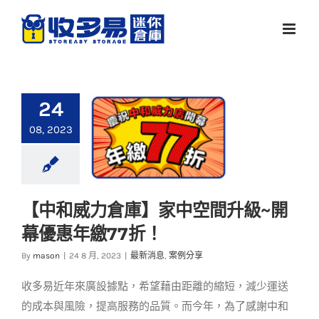
Skip
to
content
24
08, 2023
【中和威力倉庫】家中空間升級~開
【中和威力倉庫】家
幕優惠年繳77折！
中空間升級~開幕優惠
年繳77折！
By
mason
|
24 8 月, 2023
|
最新消息
,
案例分享
最新消息
案例分享
收多易近年來廣設據點，希望藉由距離的縮短，減少運送
的成本與風險，提高服務的品質。而今年，為了感謝中和