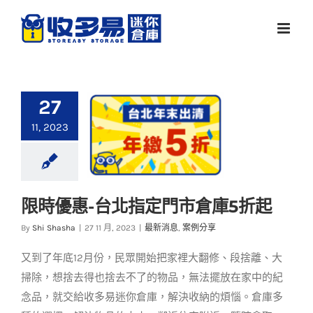
Skip
to
content
27
11, 2023
限時優惠-台北指定門市倉庫5折起
限時優惠-台北指定門
By
Shi Shasha
|
27 11 月, 2023
|
最新消息
,
案例分享
市倉庫5折起
又到了年底12月份，民眾開始把家裡大翻修、段捨離、大
最新消息
案例分享
掃除，想捨去得也捨去不了的物品，無法擺放在家中的紀
念品，就交給收多易迷你倉庫，解決收納的煩惱。倉庫多