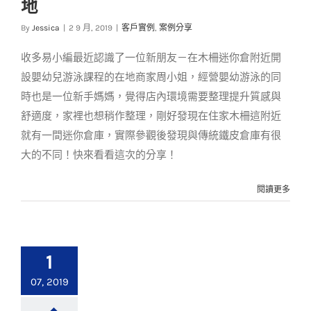
地
商家的收納新天地
By
Jessica
|
2 9 月, 2019
|
客戶實例
,
案例分享
客戶實例
案例分享
收多易小編最近認識了一位新朋友－在木柵迷你倉附近開
設嬰幼兒游泳課程的在地商家周小姐，經營嬰幼游泳的同
時也是一位新手媽媽，覺得店內環境需要整理提升質感與
舒適度，家裡也想稍作整理，剛好發現在住家木柵這附近
就有一間迷你倉庫，實際參觀後發現與傳統鐵皮倉庫有很
大的不同！快來看看這次的分享！
閱讀更多
1
07, 2019