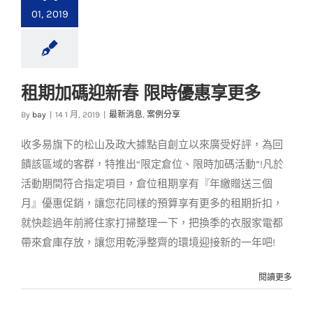
01, 2019
租期加碼迎新春 限時優惠享更多
租期加碼迎新春 限時
By
bay
|
14 1 月, 2019
|
最新消息
,
案例分享
優惠享更多
收多易旗下的松山及政大據點自創立以來廣受好評，為回
最新消息
案例分享
饋該區域的客群，特推出“限定倉位、限時加碼活動”!凡於
活動期間符合指定項目，倉位租期享有『年繳贈送三個
月』優惠促銷，讓您花同樣的預算享有更多的租期折扣，
就快趁過年前將住家打掃整理一下，把換季的衣服家電都
帶來倉庫存放，讓您用乾淨整齊的環境迎接新的一年吧!
閱讀更多