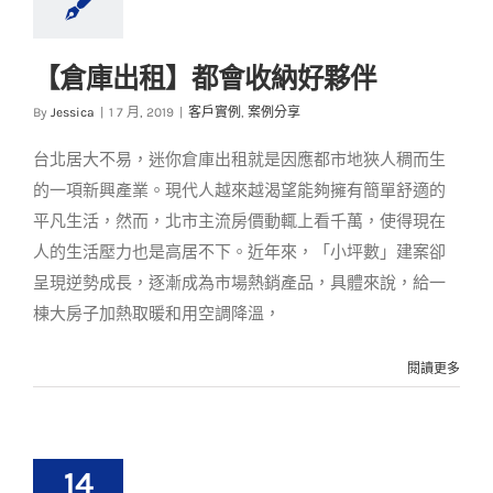
【倉庫出租】都會收納好夥伴
【倉庫出租】都會收
By
Jessica
|
1 7 月, 2019
|
客戶實例
,
案例分享
納好夥伴
台北居大不易，迷你倉庫出租就是因應都市地狹人稠而生
客戶實例
案例分享
的一項新興產業。現代人越來越渴望能夠擁有簡單舒適的
平凡生活，然而，北市主流房價動輒上看千萬，使得現在
人的生活壓力也是高居不下。近年來，「小坪數」建案卻
呈現逆勢成長，逐漸成為市場熱銷產品，具體來說，給一
棟大房子加熱取暖和用空調降溫，
閱讀更多
14