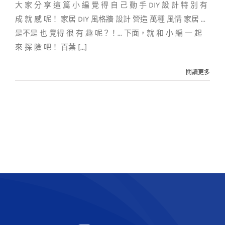
大 家 分 享 這 篇 小 編 覺 得 自 己 動 手 DIY 設 計 特 別 有
成 就 感 呢！ 家居 DIY 風格牆 設計 營造 萬種 風情 家居 ...
是不是 也 覺得 很 有 趣 呢？！... 下面，就 和 小 編 一 起
來 探 險 吧！ 百葉 [...]
閱讀更多