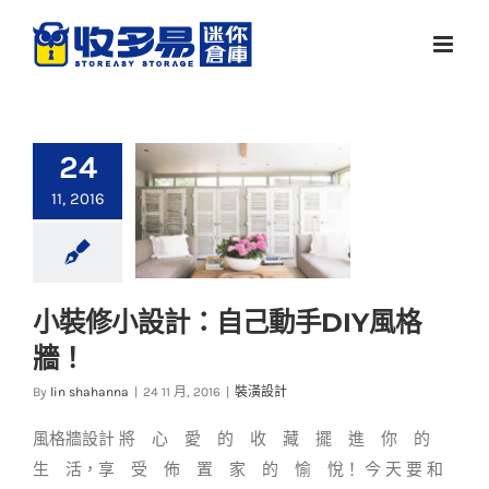
Skip
to
content
24
11, 2016
小裝修小設計：自己動手DIY風格
小裝修小設計：自己
牆！
動手DIY風格牆！
By
lin shahanna
|
24 11 月, 2016
|
裝潢設計
裝潢設計
風格牆設計 將 心 愛 的 收 藏 擺 進 你 的
生 活，享 受 佈 置 家 的 愉 悅！ 今 天 要 和