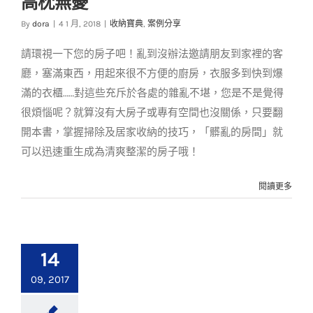
高枕無憂
大絕 學會包你高枕無
憂
By
dora
|
4 1 月, 2018
|
收納寶典
,
案例分享
收納寶典
案例分享
請環視一下您的房子吧！亂到沒辦法邀請朋友到家裡的客
廳，塞滿東西，用起來很不方便的廚房，衣服多到快到爆
滿的衣櫃……對這些充斥於各處的雜亂不堪，您是不是覺得
很煩惱呢？就算沒有大房子或專有空間也沒關係，只要翻
開本書，掌握掃除及居家收納的技巧，「髒亂的房間」就
可以迅速重生成為清爽整潔的房子哦！
閱讀更多
14
09, 2017