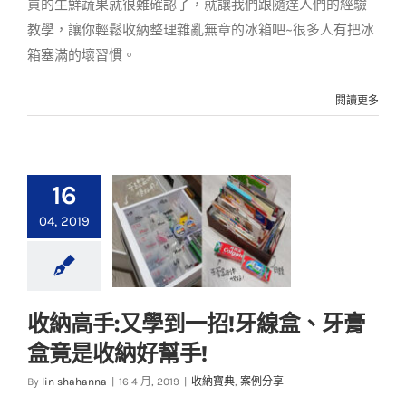
買的生鮮蔬果就很難確認了，就讓我們跟隨達人們的經驗
教學，讓你輕鬆收納整理雜亂無章的冰箱吧~很多人有把冰
箱塞滿的壞習慣。
閱讀更多
16
04, 2019
收納高手:又學到一招!牙線盒、牙膏
收納高手:又學到一招!
盒竟是收納好幫手!
牙線盒、牙膏盒竟是
收納好幫手!
By
lin shahanna
|
16 4 月, 2019
|
收納寶典
,
案例分享
收納寶典
案例分享