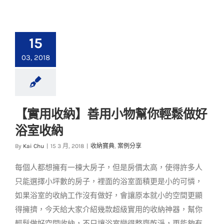
15
03, 2018
【實用收納】善用小物幫你輕鬆做好
【實用收納】善用小
浴室收納
物幫你輕鬆做好浴室
收納
By
Kai Chu
|
15 3 月, 2018
|
收納寶典
,
案例分享
收納寶典
案例分享
每個人都想擁有一棟大房子，但是房價太高，使得許多人
只能選擇小坪數的房子，裡面的浴室面積更是小的可憐，
如果浴室的收納工作沒有做好，會讓原本就小的空間更顯
得擁擠，今天給大家介紹幾款超級實用的收納神器，幫你
輕鬆做好空間收納，不只讓浴室變得整齊乾淨，更能夠有