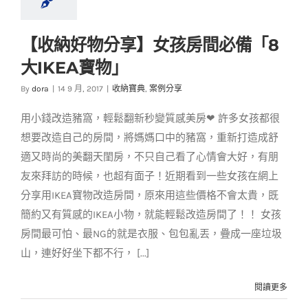
【收納好物分享】女孩房間必備「8
【收納好物分享】女
大IKEA寶物」
孩房間必備「8大
IKEA寶物」
By
dora
|
14 9 月, 2017
|
收納寶典
,
案例分享
收納寶典
案例分享
用小錢改造豬窩，輕鬆翻新秒變質感美房❤ 許多女孩都很
想要改造自己的房間，將媽媽口中的豬窩，重新打造成舒
適又時尚的美翻天閨房，不只自己看了心情會大好，有朋
友來拜訪的時候，也超有面子！近期看到一些女孩在網上
分享用IKEA寶物改造房間，原來用這些價格不會太貴，既
簡約又有質感的IKEA小物，就能輕鬆改造房間了！！ 女孩
房間最可怕、最NG的就是衣服、包包亂丟，疊成一座垃圾
山，連好好坐下都不行， [...]
閱讀更多