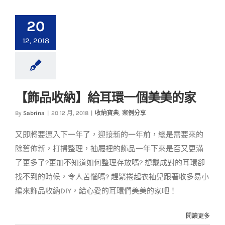
20
12, 2018
【飾品收納】給耳環一個美美的家
【飾品收納】給耳環
By
Sabrina
|
20 12 月, 2018
|
收納寶典
,
案例分享
一個美美的家
又即將要邁入下一年了，迎接新的一年前，總是需要來的
收納寶典
案例分享
除舊佈新，打掃整理，抽屜裡的飾品一年下來是否又更滿
了更多了?更加不知道如何整理存放嗎? 想戴成對的耳環卻
找不到的時候，令人苦惱嗎? 趕緊捲起衣袖兒跟著收多易小
編來飾品收納DIY，給心愛的耳環們美美的家吧！
閱讀更多