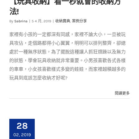
【玩具收納】看一秒就會的收納方
【玩具收納】看一秒
法!
就會的收納方法!
By
Sabrina
|
5 4 月, 2019
|
收納寶典
,
案例分享
收納寶典
案例分享
家裡有小孩的一定都深有同感，家裡不論大小，一旦被玩
具攻佔，走個路都得小心翼翼，明明可以排列整齊，卻總
處於一種無序狀態，為了擺脫這種讓人抓狂煩躁以及無力
的狀態，學會玩具收納就非常重要。小男孩喜歡各式各樣
的車車，小女孩喜歡樣式多變的娃娃，而家裡越積越多的
玩具到底該怎麼收納才好呢?
閱讀更多
28
02, 2019