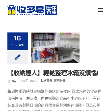
Skip
to
content
16
11, 2020
【收納達人】輕鬆整理冰箱沒煩惱!
【收納達人】輕鬆整
By
bay
|
16 11 月, 2020
|
收納寶典
,
案例分享
理冰箱沒煩惱!
每到換季的時就是媽媽們頭疼的時候!因為冰箱裡的食品也
收納寶典
案例分享
該稱這時一併汰換，避免過期的食品不小心吃下肚，有包
裝並且有製造日期的商品很容易判別保存期限，但是市場