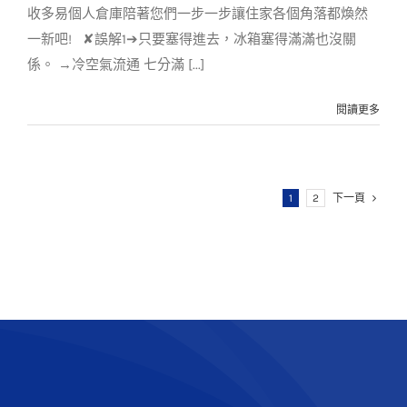
收多易個人倉庫陪著您們一步一步讓住家各個角落都煥然
一新吧! ✘誤解1➔只要塞得進去，冰箱塞得滿滿也沒關
係。 →冷空氣流通 七分滿 [...]
閱讀更多
1
2
下一頁