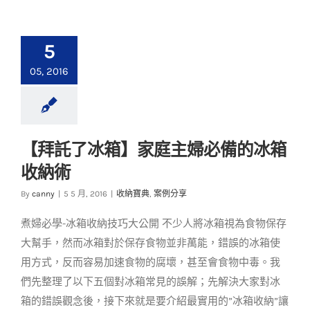
5
05, 2016
【拜託了冰箱】家庭主婦必備的冰箱
【拜託了冰箱】家庭
收納術
主婦必備的冰箱收納
術
By
canny
|
5 5 月, 2016
|
收納寶典
,
案例分享
收納寶典
案例分享
煮婦必學-冰箱收納技巧大公開 不少人將冰箱視為食物保存
大幫手，然而冰箱對於保存食物並非萬能，錯誤的冰箱使
用方式，反而容易加速食物的腐壞，甚至會食物中毒。我
們先整理了以下五個對冰箱常見的誤解；先解決大家對冰
箱的錯誤觀念後，接下來就是要介紹最實用的”冰箱收納”讓