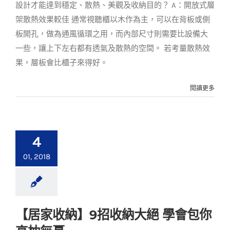
設計才能達到穩定、散熱、美觀及收納目的？ A：開放式層
架散熱效果較佳 通常視聽櫃以木作為主，可以在背板或側
板開孔，做為通風循環之用，而內部尺寸則需要比設備大
一些，讓上下左右都有透氣及散熱的空間。 若考量散熱效
果，層板會比櫃子來得好。
閱讀更多
4
01, 2018
【居家收納】9招收納大絕 學會包你
【居家收納】9招收納