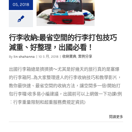
05, 2018
行李收納:最省空間的行李打包技巧
行李收納:最省空間的
減重、好整理，出國必看！
行李打包技巧 減重、
好整理，出國必看！
By
lin shahanna
|
10 5 月, 2018
|
收納寶典
,
案例分享
收納寶典
案例分享
出國行李箱總是擠擠擠～尤其是好幾天的旅行真的是塞爆
的行李箱阿…為大家整理達人的行李收納技巧和教學影片，
教你最快速、最省空間的收納方法，讓空間多一倍!開始打
包行李囉!收多易小編建議，出國前可以上網做一下功課(例
︰行李重量限制和超重服務費規定資訊)
閱讀更多