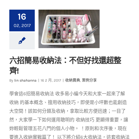
16
02, 2017
六招簡易收納法：不但好找還超整
六招簡易收納法：不
齊!
但好找還超整齊!
By
lin shahanna
|
16 2 月, 2017
|
收納寶典
,
案例分享
收納寶典
案例分享
學會這6招簡易收納法 收多易小編今天和大家一起來了解
收納 的基本概念、擅用收納技巧，即使是小坪數也能創造
大空間！該如何分類及收納，拿取比較方便迅速；一目了
然，大家學ㄧ下如何運用聰明的 收納技巧 更顯得重要，讓
妳輕鬆管理五花八門的個人小物。 ！原則和次序後，現在
要進入收納實戰篇了！ 以下將介紹6大收納法，這套收納法