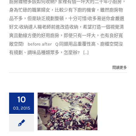
廚房雜物多該如何收納? 家裡有個一坪大的二十年小廚房，
身為忙碌的職業婦女，比較少有下廚的機會，雖然廚房物
品不多，但是缺乏規劃整頓，十分可惜!收多易迷你倉嚴選
好文:收納達人楊老師前進改造收納，希望打造一個視覺清
爽且動線方便的好用廚房，即使只有一坪大，也有良好寬
敞空間! before after Q:同類用品重覆性高、廚櫃空間沒
有規劃、調味品種類眾多，怎麼辦? [...]
閱讀更多
10
03, 2015