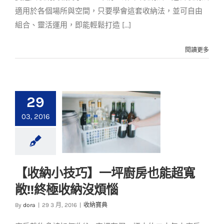
適用於各個場所與空間，只要學會這套收納法，並可自由
組合、靈活運用，即能輕鬆打造 [...]
閱讀更多
29
03, 2016
【收納小技巧】一坪廚房也能超寬
【收納小技巧】一坪
敞!!終極收納沒煩惱
廚房也能超寬敞!!終極
收納沒煩惱
By
dora
|
29 3 月, 2016
|
收納寶典
收納寶典