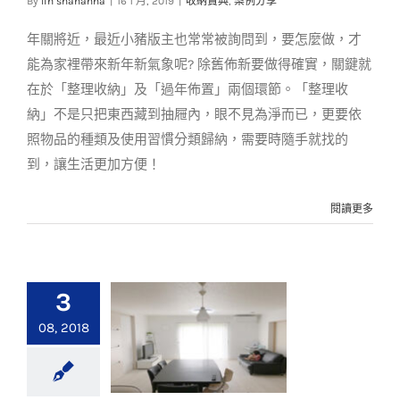
By
lin shahanna
|
16 1 月, 2019
|
收納寶典
,
案例分享
收納佈置妙招!
年關將近，最近小豬版主也常常被詢問到，要怎麼做，才
收納寶典
案例分享
能為家裡帶來新年新氣象呢? 除舊佈新要做得確實，關鍵就
在於「整理收納」及「過年佈置」兩個環節。「整理收
納」不是只把東西藏到抽屜內，眼不見為淨而已，更要依
照物品的種類及使用習慣分類歸納，需要時隨手就找的
到，讓生活更加方便！
閱讀更多
3
08, 2018