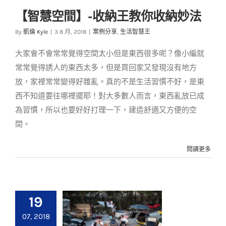
【智慧空間】-收納王教你收納妙法
【智慧空間】-收納王
By
凱倫 Kyle
|
3 8 月, 2018
|
案例分享
,
生活智慧王
教你收納妙法
大家會不會常常覺得空間太小但是東西很多呢？像小編就
案例分享
生活智慧王
常常覺得誘人的東西太多，但是買回家又發現沒有地方
放，家裡常常變得好雜亂。真的不是生活習慣不好，是東
西不知道要往哪裡擺耶！對大多數人而言，東西亂放已成
為習慣，所以也要好好打理一下，建造舒適又方便的空
間。
閱讀更多
19
07, 2018