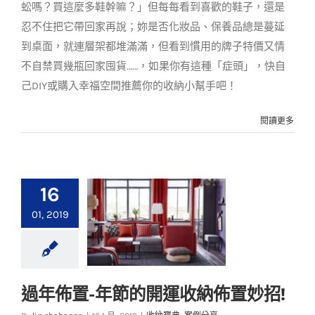
蚣嗎？買這麼多鞋幹嘛？」但每每看到喜歡的鞋子，還是
忍不住把它帶回家再說；妳是否化妝品、保養品總是蔓延
到桌面，就連層架都堆滿滿，但看到慣用的牌子特價又情
不自禁買幾瓶回家囤貨……，如果你有這種「症頭」，快自
己DIY或購入幸福空間推薦你的收納小幫手吧！
閱讀更多
16
01, 2019
過年佈置-年節的開運收納佈置妙招!
過年佈置-年節的開運