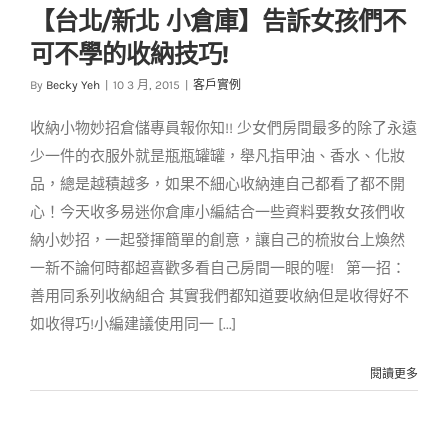
【台北/新北 小倉庫】告訴女孩們不
【台北/新北 小倉庫】
可不學的收納技巧!
告訴女孩們不可不學
的收納技巧!
By
Becky Yeh
|
10 3 月, 2015
|
客戶實例
客戶實例
收納小物妙招倉儲專員報你知!! 少女們房間最多的除了永遠
少一件的衣服外就昰瓶瓶罐罐，舉凡指甲油、香水、化妝
品，總是越積越多，如果不細心收納連自己都看了都不開
心！今天收多易迷你倉庫小編結合一些資料要教女孩們收
納小妙招，一起發揮簡單的創意，讓自己的梳妝台上煥然
一新不論何時都超喜歡多看自己房間一眼的喔! 第一招：
善用同系列收納組合 其實我們都知道要收納但是收得好不
如收得巧!小編建議使用同一 [...]
閱讀更多