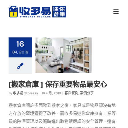
Skip
to
content
16
04, 2018
[搬家倉庫 ] 保存重要物品最安心
[搬家倉庫 ] 保存重要
By
收多易 Storeasy
|
16 4 月, 2018
|
客戶實例
,
案例分享
物品最安心
搬家倉庫讓許多面臨到搬家之後，家具或是物品卻沒有地
客戶實例
案例分享
方存放的窘境獲得了改善．而收多易迷你倉庫擁有工業等
級的除溼管理以及隨時進出取物跟嚴謹的安全管理，還有