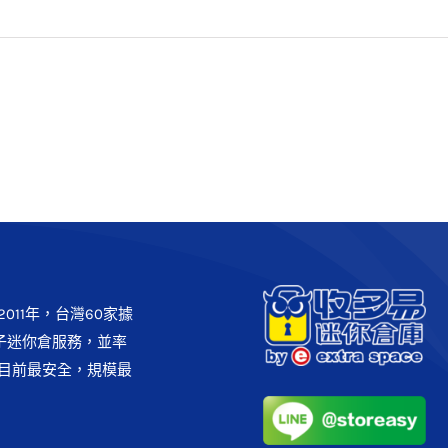
妙招】節省空間 & 防止皺褶！
正確的折衣服方法
生活智慧王
011年，台灣60家據
子迷你倉服務，並率
目前最安全，規模最