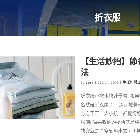
折衣服
【生活妙招】節
法
By
dora
|
21 6 月, 2016
|
生活智慧
折衣服小撇步快速學會! 如
名就是折衣服了......深
方方正正、大小統一都覺得好
服吧! 漂亮收納的祕訣就是
訣竅就是將空氣壓出去，再捲起來 