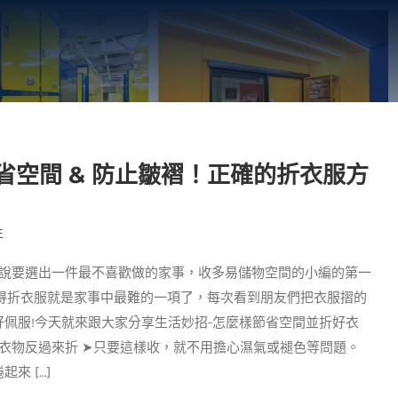
省空間 & 防止皺褶！正確的折衣服方
王
果說要選出一件最不喜歡做的家事，收多易儲物空間的小編的第一
深地覺得折衣服就是家事中最難的一項了，每次看到朋友們把衣服摺的
佩服!今天就來跟大家分享生活妙招-怎麼樣節省空間並折好衣
將衣物反過來折 ➤只要這樣收，就不用擔心濕氣或褪色等問題。
[...]