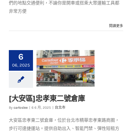
們的地點交通便利，不論你是開車或搭乘大眾運輸工具都
非常方便
閱讀更多
6
06, 2025
[大安區]忠孝東二號倉庫
[大安區]忠孝東二號倉
By
carloslee
|
6 6 月, 2025
|
台北市
庫
大安區忠孝東二號倉庫，位於台北市精華忠孝東路商圈，
台北市
步行可達捷運站。提供自助出入、智能門禁、彈性短租方