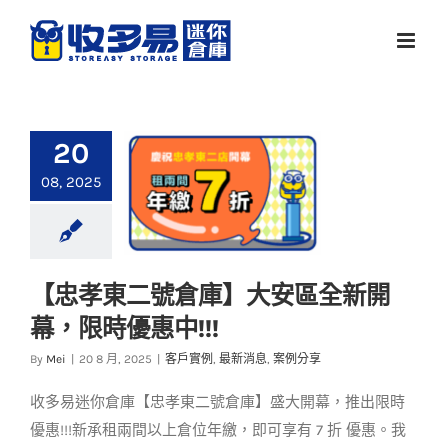
Skip
to
content
20
08, 2025
【忠孝東二號倉庫】大安區全新開
【忠孝東二號倉庫】
幕，限時優惠中!!!
大安區全新開幕，限
時優惠中!!!
By
Mei
|
20 8 月, 2025
|
客戶實例
,
最新消息
,
案例分享
客戶實例
最新消息
案例分享
​收多易迷你倉庫【忠孝東二號倉庫】盛大開幕，推出限時
優惠!!!新承租兩間以上倉位年繳，即可享有 7 折 優惠。​我