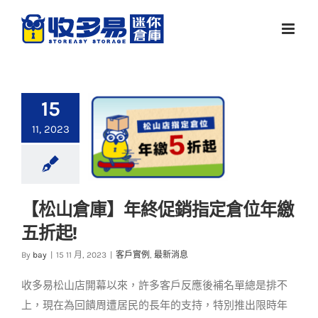
Skip
to
content
15
11, 2023
【松山倉庫】年終促銷指定倉位年繳
【松山倉庫】年終促
五折起!
銷指定倉位年繳五折
起!
By
bay
|
15 11 月, 2023
|
客戶實例
,
最新消息
客戶實例
最新消息
收多易松山店開幕以來，許多客戶反應後補名單總是排不
上，現在為回饋周遭居民的長年的支持，特別推出限時年