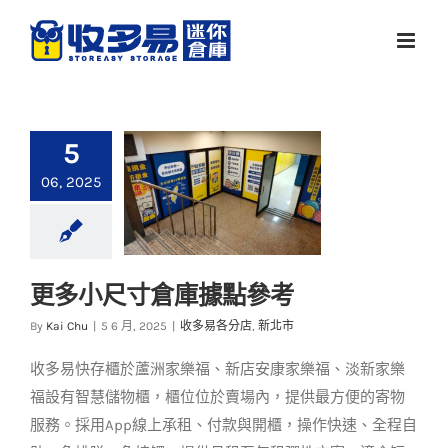
Skip
to
content
5
06, 2025
更多小尺寸倉庫據點參考
更多小尺寸倉庫據點
By
Kai Chu
|
5 6 月, 2025
|
收多易各分店
,
新北市
參考
收多易快存櫃於蘆洲家樂福、新店安康家樂福、淡新家樂
收多易各分店
新北市
福設有智慧儲物櫃，櫃位位於賣場內，提供最方便的寄物
服務。採用App線上承租、付款與開櫃，操作快速、全程自