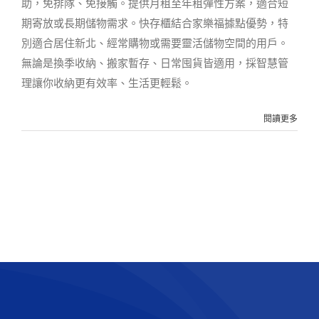
助，免排隊、免接觸。提供月租至年租彈性方案，適合短
期寄放或長期儲物需求。快存櫃結合家樂福據點優勢，特
別適合居住新北、經常購物或需要靈活儲物空間的用戶。
無論是換季收納、搬家暫存、日常囤貨皆適用，採智慧管
理讓你收納更有效率、生活更輕鬆。
閱讀更多