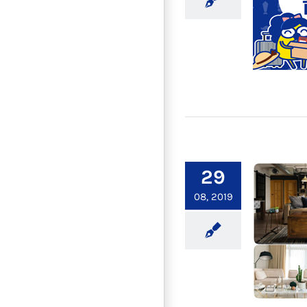
報父性
29
08, 2019