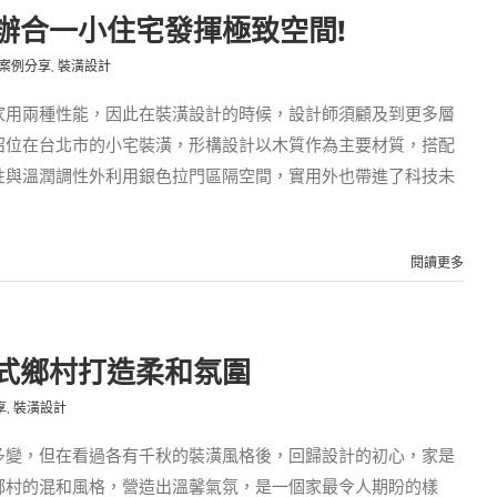
辦合一小住宅發揮極致空間!
案例分享
,
裝潢設計
家用兩種性能，因此在裝潢設計的時候，設計師須顧及到更多層
紹位在台北市的小宅裝潢，形構設計以木質作為主要材質，搭配
性與溫潤調性外利用銀色拉門區隔空間，實用外也帶進了科技未
閱讀更多
式鄉村打造柔和氛圍
享
,
裝潢設計
多變，但在看過各有千秋的裝潢風格後，回歸設計的初心，家是
鄉村的混和風格，營造出溫馨氣氛，是一個家最令人期盼的樣