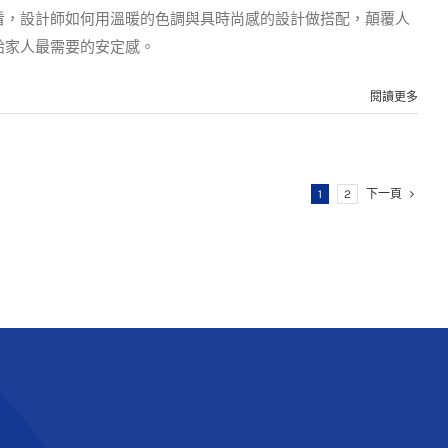
看，設計師如何用溫暖的色調與具時尚感的設計做搭配，顛覆人
給家人最需要的安定感。
閱讀更多
1
2
下一頁