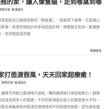
優雅的家，讓人像隻貓，走到哪窩到哪
案例分享
,
裝潢設計
望家能給自己無限放鬆的「軟能量」，既能卸下疲憊，又能讓心
活節奏。負責空間設計的李佳鈺設計師，想像屋主如同一隻優雅
如，走到哪就窩到哪
閱讀更多
家打造渡假風，天天回家超療癒！
|
案例分享
,
裝潢設計
、課業不同壓力壓得喘不過氣，轉而選擇旅行來放鬆壓力。選擇
旅店成為很多人的首選，不同的裝潢設計給人的感受度大不同，
都能在美輪美奐的裝潢空間裡得到不同程度的放鬆，這也是各國