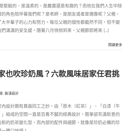
或是堅毅的、是溫柔的、是嚴肅還是有趣的？而他在我們人生中除
樣的角色陪伴著我們呢？是老師、是朋友或者是偶像呢？父親，
了大半輩子的心力和努力。每位父親的個性都截然不同，但不變
滿滿的安全感。隨著八月悄悄到來，父親節即將來 [...]
閱讀更多
家也吹珍奶風？六款風味居家任君挑
享
,
裝潢設計
室內設計圈有異曲同工之妙，由「原木（紅茶）」、「白漆（牛
）」組成的空間一直是百看不膩的經典設計，簡單卻充滿新意的
出新的奶茶變化型，而內部的配件與細節，就像是珍奶必備的珍
哪一種口味吧！