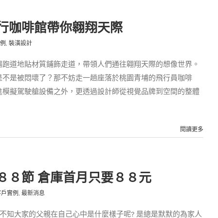
行咖啡館帶你翱翔天際
例
,
裝潢設計
場跑道地貼材質鋪飾走道，帶領人們通往翱翔天際的想像世界。
是不是被悶壞了？那不妨走一趟座落於桃園青埔的飛行員咖啡
進模擬駕駛艙設備之外，更透過設計師從視覺品牌到空間的整體
閱讀更多
８８節 倉庫首月只要８８元
客戶實例
,
最新消息
 不知大家的父親在自己心中是什麼樣子呢? 是總是默默的為家人