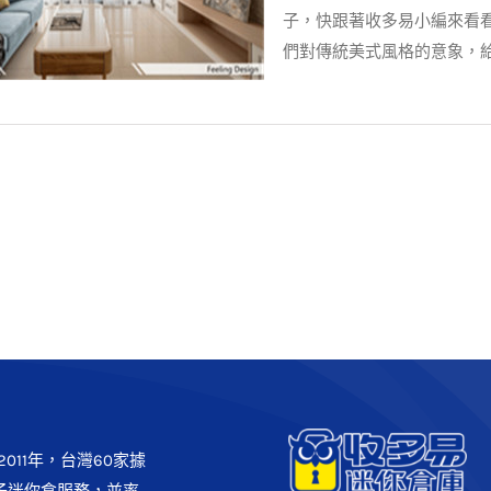
子，快跟著收多易小編來看
們對傳統美式風格的意象，
家裝潢】美式鄉村打造柔和氛圍
案例分享
裝潢設計
011年，台灣60家據