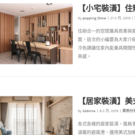
潢-善用實木設計融入裝潢元素
【小宅裝潢】住
案例分享
裝潢設計
By
popping Show
|
21 2 月, 2019
|
住辦合一的空間兼具商業與
面，這次的小編要為大家介
冷色調讓住家內能兼具開闊
來感。
宅裝潢】住辦合一小住宅發揮極
【居家裝潢】美
致空間!
案例分享
裝潢設計
By
Sabrina
|
8 2 月, 2019
|
案例分
各式各樣的居家裝潢，風格
溫暖的避風港，運用美式加