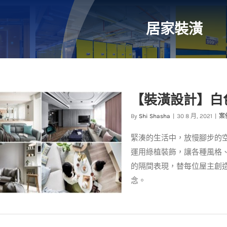
居家裝潢
【裝潢設計】白色
By
Shi Shasha
|
30 8 月, 2021
|
案
緊湊的生活中，放慢腳步的
運用綠植裝飾，讓各種風格
的隔間表現，替每位屋主創
念。