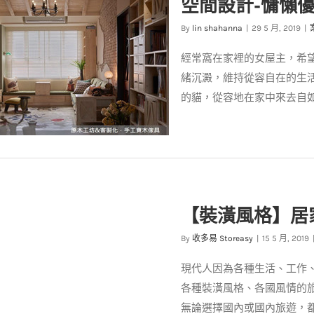
空間設計-慵懶
案例分享
裝潢設計
By
lin shahanna
|
29 5 月, 2019
|
經常窩在家裡的女屋主，希
緒沉澱，維持從容自在的生
的貓，從容地在家中來去自
設計-慵懶優雅的家，讓人像隻
【裝潢風格】居
貓，走到哪窩到哪
By
收多易 Storeasy
|
15 5 月, 2019
案例分享
裝潢設計
現代人因為各種生活、工作
各種裝潢風格、各國風情的
無論選擇國內或國內旅遊，