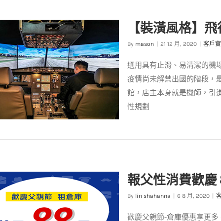
潢設計】白色經典不敗 4 大關
【裝潢風格】飛
鍵！
案例分享
裝潢設計
By
mason
|
21 12 月, 2020
|
客戶實
選用具有止滑、易清潔的機
疫情尚未解禁出國的階段，
館，店主本身就是機師，引
性規劃
潢風格】飛行咖啡館帶你翱翔天
報父性消費歡慶
際
客戶實例
裝潢設計
By
lin shahanna
|
6 8 月, 2020
|
歡慶父親節-倉庫優惠享更多