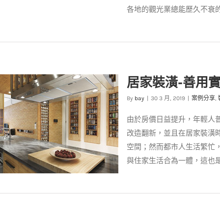
各地的觀光業總能歷久不衰
潢風格】居家打造渡假風，天天
居家裝潢-善用
回家超療癒！
案例分享
裝潢設計
By
bay
|
30 3 月, 2019
|
案例分享
,
由於房價日益提升，年輕人
改造翻新，並且在居家裝潢
空間；然而都市人生活繁忙
與住家生活合為一體，這也是