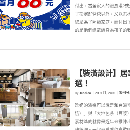
付出，當全家人的避風港?
了扮演好爸爸以外，又以怎
總是為了照顧家庭，而付出
的是他們總能給身為孩子的我們
消費歡慶８８節 倉庫首月只要
８８元
【裝潢設計】居
客戶實例
最新消息
選！
By
Jessica
|
29 8 月, 2019
|
案例分
珍奶的演進可以說是和台灣
奶）」與「大地色系（豆漿
素材基底就像是近年來推陳
珠粉圓。一起來看看你喜歡