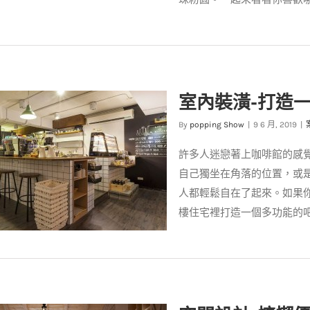
潢設計】居家也吹珍奶風？六款
風味居家任君挑選！
室內裝潢-打造
案例分享
裝潢設計
By
popping Show
|
9 6 月, 2019
|
許多人迷戀著上咖啡館的感
自己獨坐在角落的位置，或
人都輕鬆自在了起來。如果
樓住宅裡打造一個多功能的
潢-打造一個屬於自家的咖啡館!