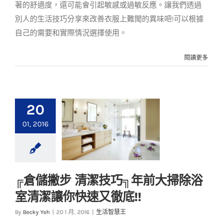
著的舒適度，還可能會引起敏感或過敏反應。讓我們透過
別人的生活技巧分享來改善衣服上難聞的異味吧!可以根據
自己的需要和實際情況選擇使用。
閱讀更多
20
01, 2016
╔倉儲撇步 清潔技巧╗年前大掃除浴
╔倉儲撇步 清潔技巧╗
室清潔讓你快速又徹底!!
年前大掃除浴室清潔
讓你快速又徹底!!
By
Becky Yeh
|
20 1 月, 2016
|
生活智慧王