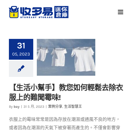
Skip
to
content
31
05, 2023
【生活小幫手】教您如何輕鬆去除衣
【生活小幫手】教您
服上的難聞霉味!
如何輕鬆去除衣服上
的難聞霉味!
By
bay
|
31 5 月, 2023
|
案例分享
,
生活智慧王
案例分享
生活智慧王
衣服上的霉味常常是因為存放在潮濕或通風不良的地方，
或者因為在潮濕的天氣下被穿著而產生的。不僅會影響穿