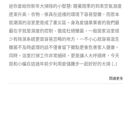
生活智慧王
迷你倉給你新年大掃除的小智慧! 隨著雨季的到來空氣濕度
逐漸升高，衣物、傢具在這樣的環境下容易發黴，而原本
就潮濕的浴室更是成了重災區。身為倉儲業業者的我們最
最在乎就是濕度的控制、徹底杜絕黴菌，一般居家浴室很
少有除濕系統更是容易忽略的地方，一不小心就容易滋生
黴菌不及時處理的話不僅會留下黴點更會危害家人健康。
同時，浴室打掃工作非常細碎，更是讓人大呼頭疼，今天
就和小編在這過年前夕利用倉儲撇步一起好好的大掃 [...]
閱讀更多