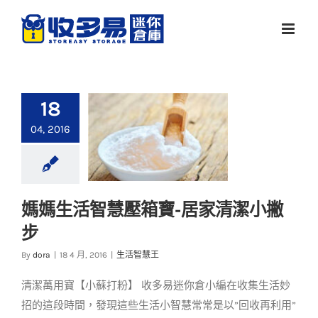
Skip
to
content
18
04, 2016
媽媽生活智慧壓箱寶-居家清潔小撇
媽媽生活智慧壓箱寶-
步
居家清潔小撇步
By
dora
|
18 4 月, 2016
|
生活智慧王
生活智慧王
清潔萬用寶【小蘇打粉】 收多易迷你倉小編在收集生活妙
招的這段時間，發現這些生活小智慧常常是以”回收再利用”