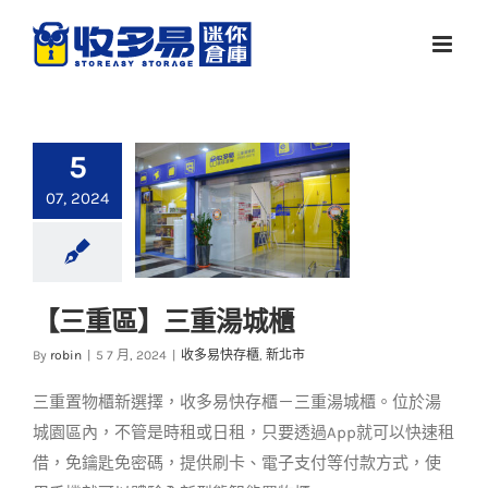
Skip
to
content
5
07, 2024
【三重區】三重湯城櫃
【三重區】三重湯城
By
robin
|
5 7 月, 2024
|
收多易快存櫃
,
新北市
櫃
三重置物櫃新選擇，收多易快存櫃－三重湯城櫃。位於湯
收多易快存櫃
新北市
城園區內，不管是時租或日租，只要透過App就可以快速租
借，免鑰匙免密碼，提供刷卡、電子支付等付款方式，使