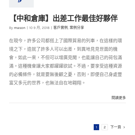
【中和倉庫】出差工作最佳好夥伴
【中和倉庫】出差工
By
mason
|
10 9 月, 2018
|
客戶實例
,
案例分享
作最佳好夥伴
在現今，許多公司都搭上了國際貿易的列車，在這樣的環
客戶實例
案例分享
境之下，造就了許多人可以出差，到異地見見世面的機
會，如此一來，不但可以增廣見聞，也能讓自己的荷包滿
滿。這種機會讓大家都躍躍欲試。不過，要享受這種資源
的必備條件，就是要無後顧之憂，否則，即便自己身處豐
富又多元的世界，也無法自在地翱翔。
閱讀更多
1
2
下一頁