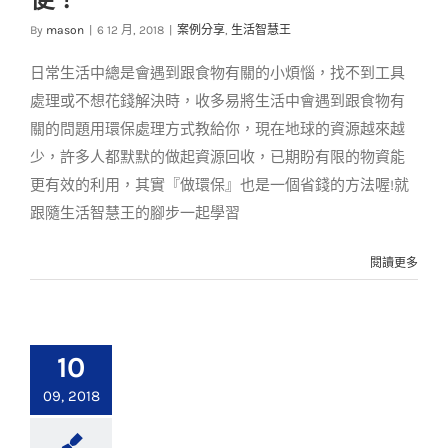
讓生活更方便！
By
mason
|
6 12 月, 2018
|
案例分享
,
生活智慧王
案例分享
生活智慧王
日常生活中總是會遇到跟食物有關的小煩惱，找不到工具
處理或不想花錢解決時，收多易將生活中會遇到跟食物有
關的問題用環保處理方式教給你，現在地球的資源越來越
少，許多人都默默的做起資源回收，已期盼有限的物資能
更有效的利用，其實『做環保』也是一個省錢的方法喔!就
跟隨生活智慧王的腳步一起學習
閱讀更多
10
09, 2018