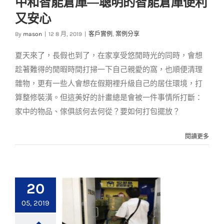
中和智能倉庫—聰明的智能倉庫便利
中和智能倉庫—聰明
又安心
的智能倉庫便利又安
心
By
mason
|
12 8 月, 2019
|
客戶實例
,
案例分享
客戶實例
案例分享
夏天來了，長假也到了，在家享受悠閒時光的同時，會想
趁著難得的閒暇時間打掃一下自己親愛的窩，也順便清理
雜物，更有一些人會想在假期裡升級自己的居住環境，打
算整修裝潢。但這美好的計畫總是會被一件事情所打斷：
家中的物品、傢俱該何去何從？要如何打包擺放？
閱讀更多
20
05, 2019