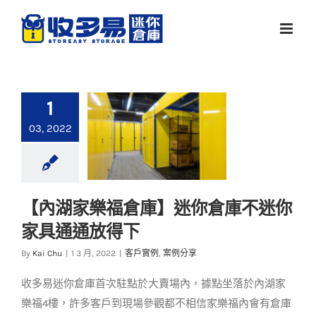
Skip
to
content
1
03, 2022
【內湖家樂福倉庫】迷你倉庫不迷你
【內湖家樂福倉庫】
家具通通放得下
迷你倉庫不迷你 家具
通通放得下
By
Kai Chu
|
1 3 月, 2022
|
客戶實例
,
案例分享
客戶實例
案例分享
收多易迷你倉庫首次駐點於大賣場內，據點坐落於內湖家
樂福4樓，許多客戶到現場參觀都不相信家樂福內會有倉庫