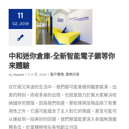
11
02, 2019
中和迷你倉庫-全新智能電子鎖等你
中和迷你倉庫-全新智
來體驗
能電子鎖等你來體驗
By
mason
|
11 2 月, 2019
|
客戶實例
,
案例分享
客戶實例
案例分享
在忙碌又奔波的生活中，我們都可能會遇到搬家裝潢、出
差的時刻，而收多易的出現，也就是致力於幫大家解決收
納儲存的煩惱，因為我們知道，那些傢俱及物品除了有實
用性之外，它還可能蘊含了主人對它的情感，甚至可能可
以連結到一段美好的回憶。我們期望能更深入各個角落服
務各位，於是積極地在各地創立分店