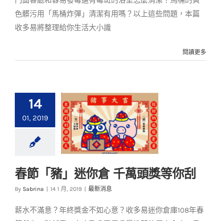
門面客廳和容易發霉還有霉斑的浴室怎麼清潔？馬桶的黃
色髒污用「馬桶炸彈」清潔有用嗎？以上這些問題，本篇
收多易將整理給你生活大小識
閱讀更多
14
01, 2019
春節「豬」迷你倉 千萬頭獎等你刮
春節「豬」迷你倉 千
萬頭獎等你刮
By
Sabrina
|
14 1 月, 2019
|
最新消息
最新消息
薪水不滿意？年終獎金不如心意？收多易迷你倉庫108年春