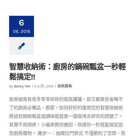
6
06, 2016
智慧收納術：廚房的鍋碗瓢盆一秒輕
智慧收納術：廚房的
鬆搞定!!
鍋碗瓢盆一秒輕鬆搞
By
Becky Yeh
|
6 6 月, 2016
|
收納寶典
定!!
收納寶典
廚房總是有很多零零碎碎的瓶瓶罐罐，卻又都是些省略不
了的廚房必備品。那麼，如何好好的運用您的智慧收納術
將這些鍋碗瓢盆或調味瓶就是一個值得去研究的問題了。
其實不用頭疼！小編來教你幾招，保證你一秒就能搞定這
些廚房雜物。 撇步一：抽屜拉門款式 不僅節約了空間，而