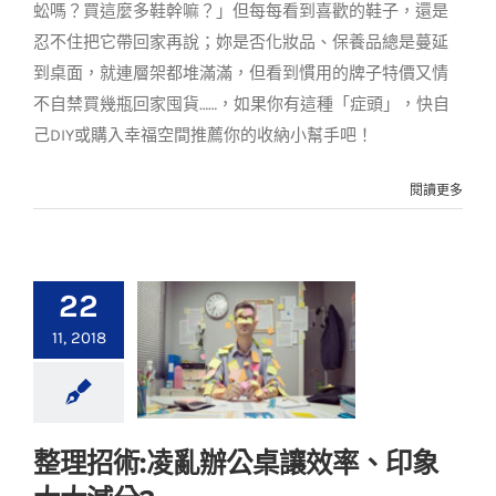
蚣嗎？買這麼多鞋幹嘛？」但每每看到喜歡的鞋子，還是
忍不住把它帶回家再說；妳是否化妝品、保養品總是蔓延
到桌面，就連層架都堆滿滿，但看到慣用的牌子特價又情
不自禁買幾瓶回家囤貨……，如果你有這種「症頭」，快自
己DIY或購入幸福空間推薦你的收納小幫手吧！
閱讀更多
22
11, 2018
整理招術:凌亂辦公桌讓效率、印象
整理招術:凌亂辦公桌