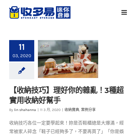
Skip
to
content
11
03, 2020
【收納技巧】理好你的雜亂！3種超
【收納技巧】理好你
實用收納好幫手
的雜亂！3種超實用收
納好幫手
By
lin shahanna
|
11 3 月, 2020
|
收納寶典
,
案例分享
收納寶典
案例分享
收納技巧各位一定要學起來！妳是否鞋櫃總是大爆滿，經
常被家人碎念「鞋子已經夠多了，不要再買了」「你是蜈