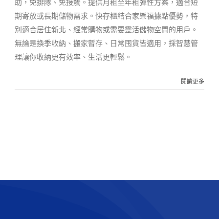
助，免排隊、免接觸。提供月租至年租彈性方案，適合短
期寄放或長期儲物需求。快存櫃結合家樂福據點優勢，特
別適合居住新北、經常購物或需要靈活儲物空間的用戶。
無論是換季收納、搬家暫存、日常囤貨皆適用，採智慧管
理讓你收納更有效率、生活更輕鬆。
閱讀更多