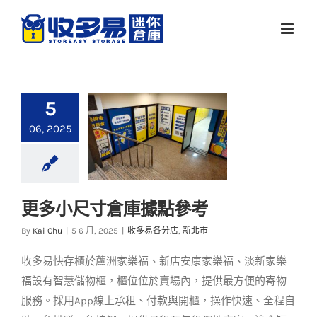
Skip
to
content
5
06, 2025
更多小尺寸倉庫據點參考
更多小尺寸倉庫據點
By
Kai Chu
|
5 6 月, 2025
|
收多易各分店
,
新北市
參考
收多易快存櫃於蘆洲家樂福、新店安康家樂福、淡新家樂
收多易各分店
新北市
福設有智慧儲物櫃，櫃位位於賣場內，提供最方便的寄物
服務。採用App線上承租、付款與開櫃，操作快速、全程自