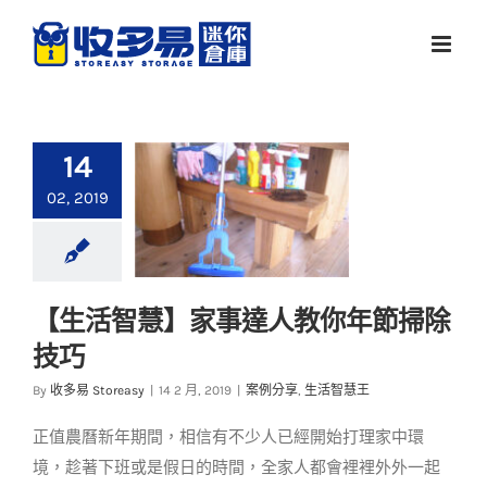
Skip
to
content
14
02, 2019
【生活智慧】家事達人教你年節掃除
【生活智慧】家事達
技巧
人教你年節掃除技巧
By
收多易 Storeasy
|
14 2 月, 2019
|
案例分享
,
生活智慧王
案例分享
生活智慧王
正值農曆新年期間，相信有不少人已經開始打理家中環
境，趁著下班或是假日的時間，全家人都會裡裡外外一起