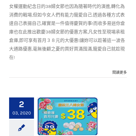
最新消息
案例分享
女權運動紀念日的38婦女節也因為隨著時代的演進,轉化為
消費的戰場,但如今女人們有能力寵愛自己.透過各種方式表
達自己表揚自己,確實是一件值得慶賀的事!而收多易迷你倉
庫也在此推出歡慶38婦女節的優惠方案,凡女性至現場承租
倉庫,即可享有首月３８元的大優惠!讓妳可以趁著這一波各
大通路優惠,毫無後顧之憂的買好買滿囤滿,寵愛自己就趁現
在!
閱讀更多
2
03, 2020