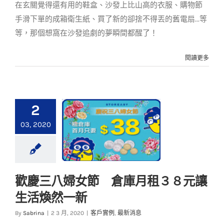
在玄關覺得還有用的鞋盒、沙發上比山高的衣服、購物節
手滑下單的成箱衛生紙、買了新的卻捨不得丟的舊電扇...等
等，那個想窩在沙發追劇的夢瞬間都醒了！
閱讀更多
2
03, 2020
歡慶三八婦女節 倉庫月租３８元讓
歡慶三八婦女節 倉
生活煥然一新
庫月租３８元讓生活
煥然一新
By
Sabrina
|
2 3 月, 2020
|
客戶實例
,
最新消息