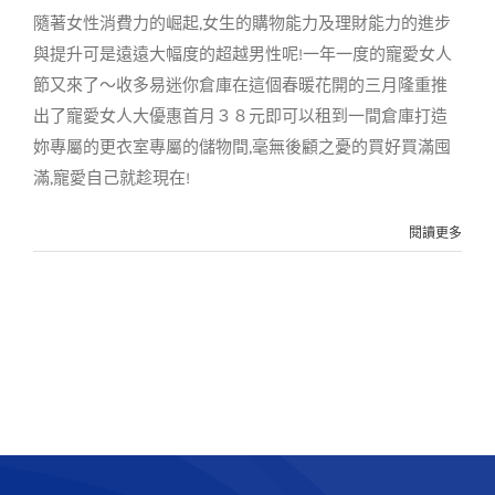
客戶實例
最新消息
隨著女性消費力的崛起,女生的購物能力及理財能力的進步
與提升可是遠遠大幅度的超越男性呢!一年一度的寵愛女人
節又來了～收多易迷你倉庫在這個春暖花開的三月隆重推
出了寵愛女人大優惠首月３８元即可以租到一間倉庫打造
妳專屬的更衣室專屬的儲物間,毫無後顧之憂的買好買滿囤
滿,寵愛自己就趁現在!
閱讀更多