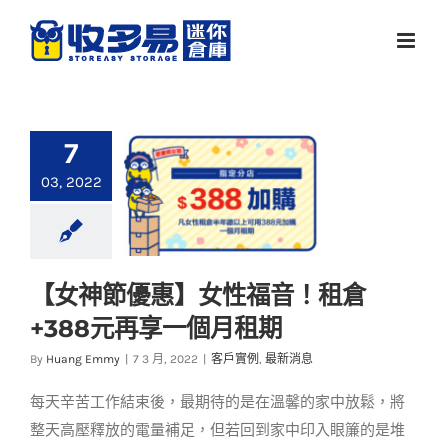
Skip
to
content
7
03, 2022
【女神節優惠】女性福音！租倉
【女神節優惠】女性
+388元再享一個月租期
福音！租倉+388元再
享一個月租期
By
Huang Emmy
|
7 3 月, 2022
|
客戶實例
,
最新消息
客戶實例
最新消息
每天辛苦工作結束後，最期待的是在溫馨的家中放鬆，將
整天高壓釋放的電量補足，但若回到家中印入眼簾的是堆