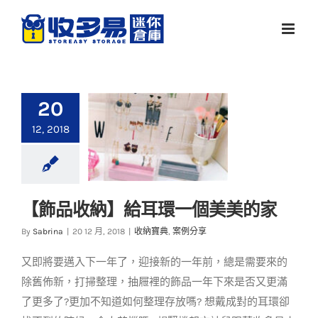
Skip
to
content
20
12, 2018
【飾品收納】給耳環一個美美的家
【飾品收納】給耳環
By
Sabrina
|
20 12 月, 2018
|
收納寶典
,
案例分享
一個美美的家
又即將要邁入下一年了，迎接新的一年前，總是需要來的
收納寶典
案例分享
除舊佈新，打掃整理，抽屜裡的飾品一年下來是否又更滿
了更多了?更加不知道如何整理存放嗎? 想戴成對的耳環卻