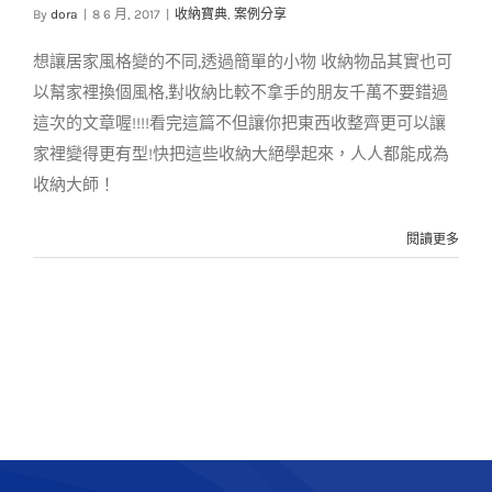
變身整理好手～
By
dora
|
8 6 月, 2017
|
收納寶典
,
案例分享
收納寶典
案例分享
想讓居家風格變的不同,透過簡單的小物 收納物品其實也可
以幫家裡換個風格,對收納比較不拿手的朋友千萬不要錯過
這次的文章喔!!!!看完這篇不但讓你把東西收整齊更可以讓
家裡變得更有型!快把這些收納大絕學起來，人人都能成為
收納大師！
閱讀更多