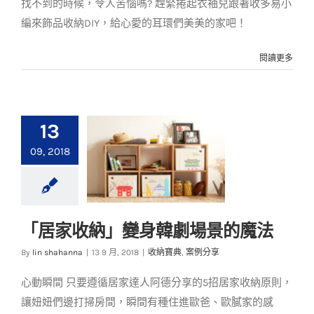
找不到的時候，令人苦惱嗎? 趕緊捲起衣袖兒跟著收多易小
編來飾品收納DIY，給心愛的耳環們美美的家吧！
閱讀更多
13
09, 2018
「居家收納」變身韓劇場景的魔法
「居家收納」變身韓
By
lin shahanna
|
13 9 月, 2018
|
收納寶典
,
案例分享
劇場景的魔法
心動瞬間 只要遵循居家達人阿德分享的5招居家收納原則，
收納寶典
案例分享
讓妞妞們邊打掃房間，瞬間有種住進歐爸、歐膩家的感