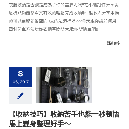
衣服收納是否總是成為了你的噩夢呢?現在小編跟你分享怎
收納寶典
案例分享
麼樣能夠最簡單又有效的輕鬆完成收納喔!!很多人分享用捲
的可以更能節省空間!!真的是這樣嗎???今天跟你說如何用
四個簡單方法讓你衣櫃空間變大,收納變簡單吧!!
閱讀更多
8
06, 2017
【收納技巧】收納苦手也能一秒頓悟
【收納技巧】收納苦
馬上變身整理好手～
手也能一秒頓悟 馬上