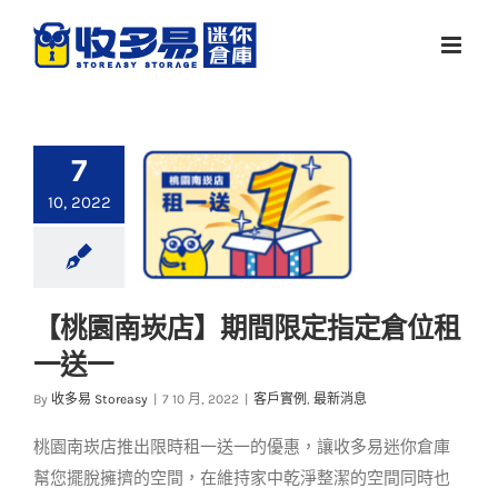
Skip
to
content
7
10, 2022
【桃園南崁店】期間限定指定倉位租
【桃園南崁店】期間
一送一
限定指定倉位租一送
一
By
收多易 Storeasy
|
7 10 月, 2022
|
客戶實例
,
最新消息
客戶實例
最新消息
桃園南崁店推出限時租一送一的優惠，讓收多易迷你倉庫
幫您擺脫擁擠的空間，在維持家中乾淨整潔的空間同時也