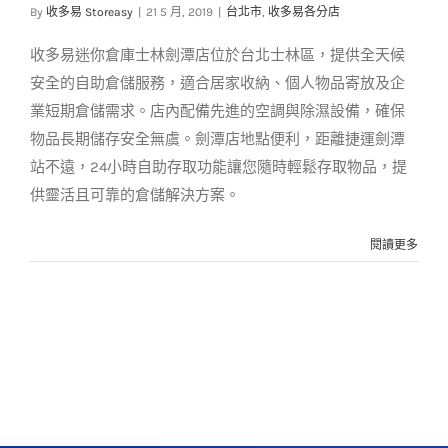
[士林區]士林劍潭倉庫
By
收多易 Storeasy
|
21 5 月, 2019
|
台北市
,
收多易各分店
台北市
收多易各分店
收多易迷你倉庫士林劍潭店位於台北士林區，提供全天候
安全的自助倉儲服務，適合居家收納、個人物品寄放及企
業短期倉儲需求。店內配備先進的空調與除濕設備，確保
物品長期儲存安全無虞。劍潭店地點便利，距離捷運劍潭
站不遠，24小時自助存取功能讓您隨時輕鬆存取物品，提
供靈活且可靠的倉儲解決方案。
閱讀更多