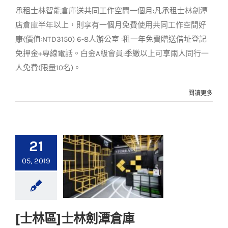
客戶實例
最新消息
承租士林智能倉庫送共同工作空間一個月:凡承租士林劍潭
店倉庫半年以上，則享有一個月免費使用共同工作空間好
康(價值:NTD3150) 6-8人辦公室 :租一年免費贈送借址登記
免押金+專線電話。白金A級會員:季繳以上可享兩人同行一
人免費(限量10名)。
閱讀更多
21
05, 2019
[士林區]士林劍潭倉庫