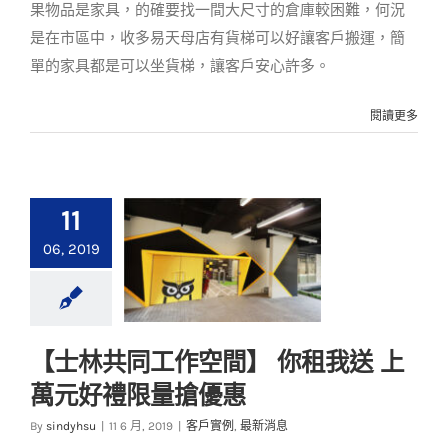
果物品是家具，的確要找一間大尺寸的倉庫較困難，何況
是在市區中，收多易天母店有貨梯可以好讓客戶搬運，簡
單的家具都是可以坐貨梯，讓客戶安心許多。
閱讀更多
11
06, 2019
【士林共同工作空間】 你租我送 上
【士林共同工作空
萬元好禮限量搶優惠
間】 你租我送 上萬元
好禮限量搶優惠
By
sindyhsu
|
11 6 月, 2019
|
客戶實例
,
最新消息