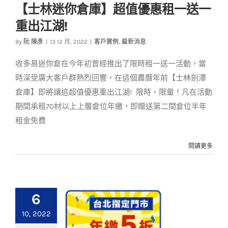
【士林迷你倉庫】超值優惠租一送一
【士林迷你倉庫】超
重出江湖!
值優惠租一送一重出
By
阮 陳彥
|
13 12 月, 2022
|
客戶實例
,
最新消息
江湖!
客戶實例
最新消息
收多易迷你倉在今年初曾經推出了限時租一送一活動，當
時深受廣大客戶群熱烈回響，在這個農曆年前【士林劍潭
倉庫】即將讓這超值優惠重出江湖! 限時、限量！凡在活動
期間承租70材以上上層倉位年繳，即贈送第二間倉位半年
租金免費
閱讀更多
6
10, 2022