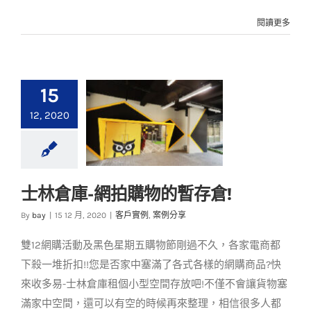
閱讀更多
15
12, 2020
士林倉庫-網拍購物的暫存倉!
士林倉庫-網拍購物的
By
bay
|
15 12 月, 2020
|
客戶實例
,
案例分享
暫存倉!
雙12網購活動及黑色星期五購物節剛過不久，各家電商都
客戶實例
案例分享
下殺一堆折扣!!您是否家中塞滿了各式各樣的網購商品?快
來收多易-士林倉庫租個小型空間存放吧!不僅不會讓貨物塞
滿家中空間，還可以有空的時候再來整理，相信很多人都