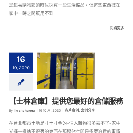
是趁著購物節的時候採買一些生活備品，但這些東西擺在
家中一時之間既用不到
閱讀更多
16
10, 2020
【士林倉庫】提供您最好的倉儲服務
【士林倉庫】提供您
By
lin shahanna
|
16 10 月, 2020
|
客戶實例
,
案例分享
最好的倉儲服務
在台北都市土地是寸土寸金的~個人雜物很多丟不了~家中
客戶實例
案例分享
光擺一推捨不得丟的東西在那邊佔空間是多麼浪費的事情