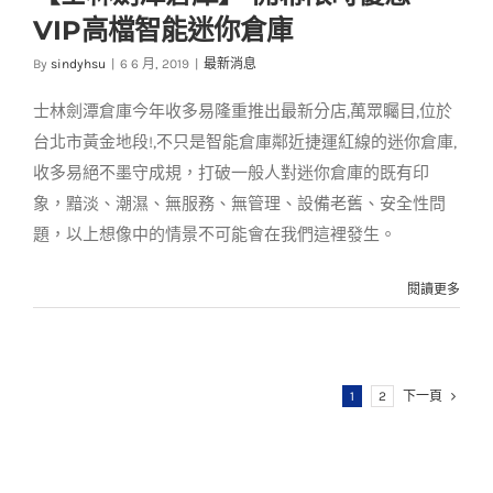
VIP高檔智能迷你倉庫
幕限時優惠 VIP高檔
智能迷你倉庫
By
sindyhsu
|
6 6 月, 2019
|
最新消息
最新消息
士林劍潭倉庫今年收多易隆重推出最新分店,萬眾矚目,位於
台北市黃金地段!,不只是智能倉庫鄰近捷運紅線的迷你倉庫,
收多易絕不墨守成規，打破一般人對迷你倉庫的既有印
象，黯淡、潮濕、無服務、無管理、設備老舊、安全性問
題，以上想像中的情景不可能會在我們這裡發生。
閱讀更多
1
2
下一頁