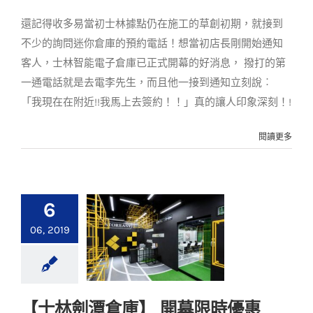
客戶實例
案例分享
還記得收多易當初士林據點仍在施工的草創初期，就接到
不少的詢問迷你倉庫的預約電話！想當初店長剛開始通知
客人，士林智能電子倉庫已正式開幕的好消息， 撥打的第
一通電話就是去電李先生，而且他一接到通知立刻說︰
「我現在在附近!!我馬上去簽約！！」真的讓人印象深刻！!
閱讀更多
6
06, 2019
【士林劍潭倉庫】 開幕限時優惠
【士林劍潭倉庫】 開