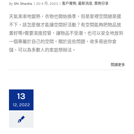
折起
By
Shi Shasha
|
20 4 月, 2023
|
客戶實例
,
最新消息
,
案例分享
客戶實例
最新消息
案例分享
天氣漸漸地變熱，衣物也開始換季，但是家裡空間總是擺
不下，該怎麼做才能讓空間好活動？有空間能夠把物品放
置好嗎?需要濕度控管，讓物品不受潮，也可以安全地放到
一個專屬於自己的空間。關於這些問題，收多易迷你倉
儲，可以為多數人的家庭想辦法。
閱讀更多
13
12, 2022