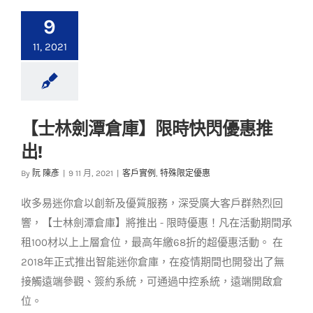
9
11, 2021
【士林劍潭倉庫】限時快閃優惠推
【士林劍潭倉庫】限
出!
時快閃優惠推出!
By
阮 陳彥
|
9 11 月, 2021
|
客戶實例
,
特殊限定優惠
客戶實例
特殊限定優惠
收多易迷你倉以創新及優質服務，深受廣大客戶群熱烈回
響，【士林劍潭倉庫】將推出 - 限時優惠！凡在活動期間承
租100材以上上層倉位，最高年繳68折的超優惠活動。 在
2018年正式推出智能迷你倉庫，在疫情期間也開發出了無
接觸遠端參觀、簽約系統，可通過中控系統，遠端開啟倉
位。