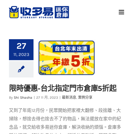
Skip
to
content
27
11, 2023
限時優惠-台北指定門市倉庫5折起
限時優惠-台北指定門
By
Shi Shasha
|
27 11 月, 2023
|
最新消息
,
案例分享
市倉庫5折起
又到了年底12月份，民眾開始把家裡大翻修、段捨離、大
最新消息
案例分享
掃除，想捨去得也捨去不了的物品，無法擺放在家中的紀
念品，就交給收多易迷你倉庫，解決收納的煩惱。倉庫多