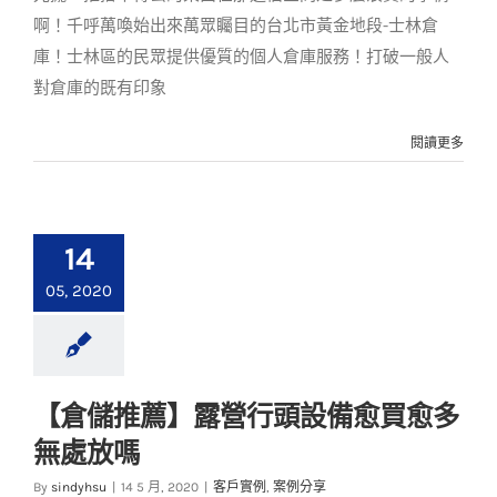
啊！千呼萬喚始出來萬眾矚目的台北市黃金地段-士林倉
庫！士林區的民眾提供優質的個人倉庫服務！打破一般人
對倉庫的既有印象
閱讀更多
14
05, 2020
【倉儲推薦】露營行頭設備愈買愈多
【倉儲推薦】露營行
無處放嗎
頭設備愈買愈多無處
放嗎
By
sindyhsu
|
14 5 月, 2020
|
客戶實例
,
案例分享