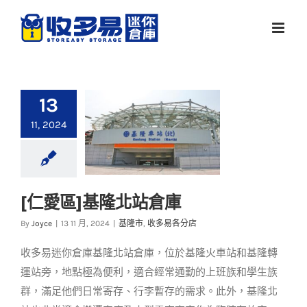
Skip
to
content
13
11, 2024
[仁愛區]基隆北站倉庫
[仁愛區]基隆北站倉庫
By
Joyce
|
13 11 月, 2024
|
基隆市
,
收多易各分店
基隆市
收多易各分店
收多易迷你倉庫基隆北站倉庫，位於基隆火車站和基隆轉
運站旁，地點極為便利，適合經常通勤的上班族和學生族
群，滿足他們日常寄存、行李暫存的需求。此外，基隆北