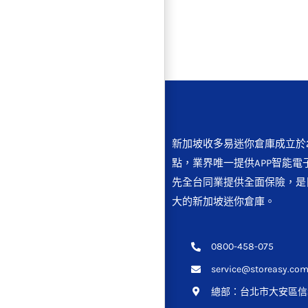
新加坡收多易迷你倉庫成立於2
點，業界唯一提供APP智能電
先全台同業提供全面保險，是
大的新加坡迷你倉庫。
0800-458-075
service@storeasy.com
總部：
台北市大安區信義