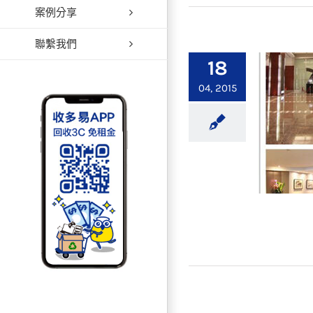
案例分享
【信
聯繫我們
18
04, 2015
【公司
創業的