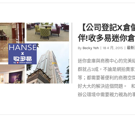
義區共同工作空間】最多功能、
省錢的工作環境空間!
【公司登記X倉
客戶實例
案例分享
伴!收多易迷你
By
Becky Yeh
|
18 4 月, 2015
|
最新
迷你倉庫與商務中心的完美結
群就占3成，不論是網拍賣家
等；都需要著便利的商務空
好大大的解決這個問題。 
辦公環境中需要親力親為的事務
登記X倉儲】個人工作室與微型
最佳夥伴!收多易迷你倉給您獨
家優惠
最新消息