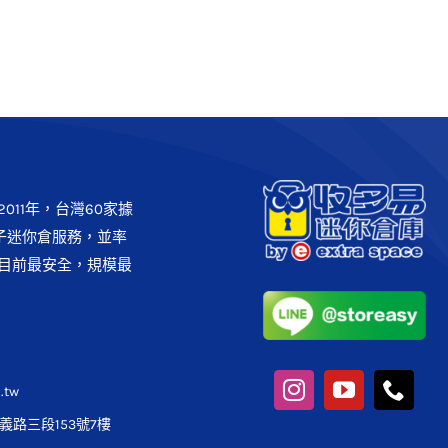
011年，台灣60家據
子迷你倉服務，並率
目前最安全，規模最
.tw
路三段153號7樓