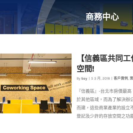
商務中心
【信義區共同工
空間!
By
bay
|
5 3 月, 2018
|
客戶實例
,
『信義區』-台北市房價最
於其他區域，而為了解決辦
而建，這些商業產業的設立
登記及少許的存放空間之功能