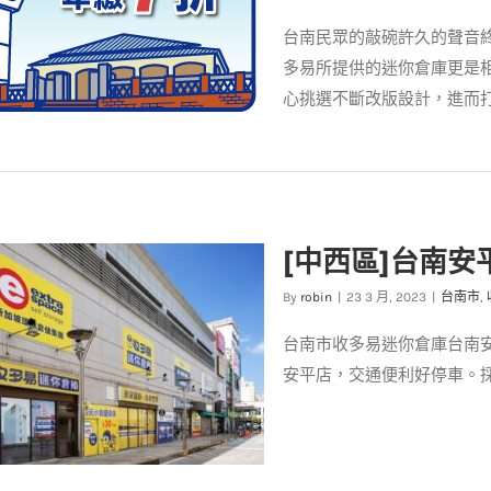
台南民眾的敲碗許久的聲音
多易所提供的迷你倉庫更是
心挑選不斷改版設計，進而
庫居家新選擇 全新生活新攻略
[中西區]台南安
開幕優惠年繳七折!
客戶實例
最新消息
By
robin
|
23 3 月, 2023
|
台南市
,
台南市收多易迷你倉庫台南
安平店，交通便利好停車。