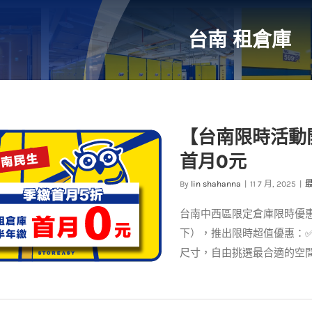
台南 租倉庫
【台南限時活動
首月0元
By
lin shahanna
|
11 7 月, 2025
|
台南中西區限定倉庫限時優惠
下），推出限時超值優惠：✅ 
尺寸，自由挑選最合適的空