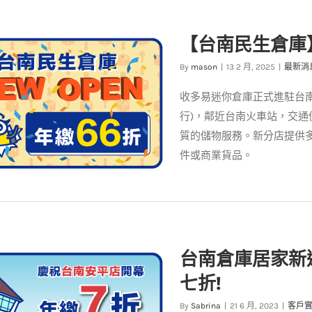
限時活動開跑】👉 季繳首月5
【台南民生倉庫
折，半年繳以上首月0元
最新消息
案例分享
By
mason
|
13 2 月, 2025
|
最新消
收多易迷你倉庫正式進駐台
行)，鄰近台南火車站，交
質的儲物服務。新分店提供
件或商業貨品。
民生倉庫】新據點盛大開幕 年
台南倉庫居家新
繳優惠66折！
七折!
最新消息
案例分享
By
Sabrina
|
21 6 月, 2023
|
客戶