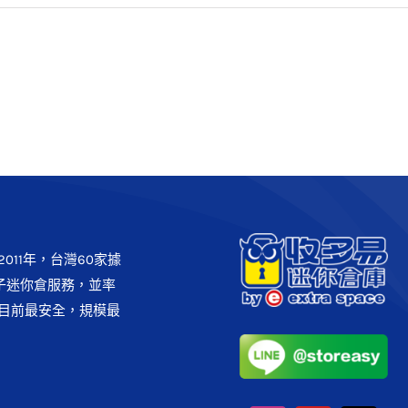
[中西區]台南安平倉庫
台南市
收多易各分店
011年，台灣60家據
子迷你倉服務，並率
目前最安全，規模最