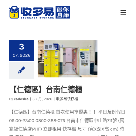
Skip
to
content
3
07, 2026
【仁德區】台南仁德櫃
【仁德區】台南仁德
By
carloslee
|
3 7 月, 2026
|
收多易快存櫃
櫃
【仁德區】台南仁德櫃 首次使用享優惠！！ 平日及例假日
收多易快存櫃
09:00-23:00 0800-388-075 台南市仁德區中山路711號 (萬
家福仁德店內1F) 立即租用 快存櫃 尺寸 (寬X深X高 cm) 時