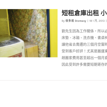
短租倉庫出租 
By
收多易 Storeasy
|
18 1 月, 2013
|
公告】2016年收多易迷你倉服
務時間異動
劉先生因為工作關係，所以
最新消息
床墊、冰箱、洗衣機、書桌
讓他省去喬遷的三個月空窗時
受到客戶好評！尤其是搬運
趟搬家費用甚至超出一個月
因此受到許多需要短期寄存
庫出租 小倉儲解決居家裝潢家
當問題
客戶實例
案例分享