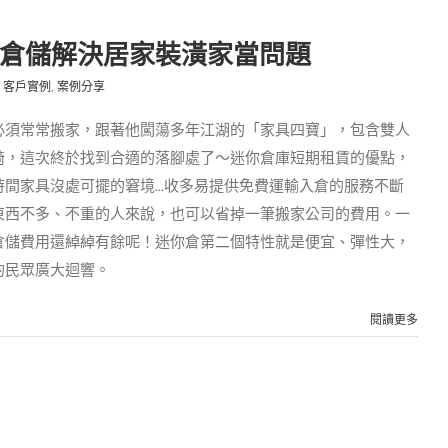
小倉儲解決居家裝潢家當問題
客戶實例
,
案例分享
必須常常搬家，跟著他闖蕩多年江湖的「家具四寶」，包含雙人
椅，這次終於找到合適的落腳處了～迷你倉庫短期租賃的優點，
間家具沒處可擺的窘境...收多易提供免費運輸入倉的服務不斷
東西不多、不重的人來說，也可以省掉一筆搬家公司的費用。一
倉儲費用還綽綽有餘呢！迷你倉第二個特性就是便宜、彈性大，
的民眾廣大迴響。
閱讀更多