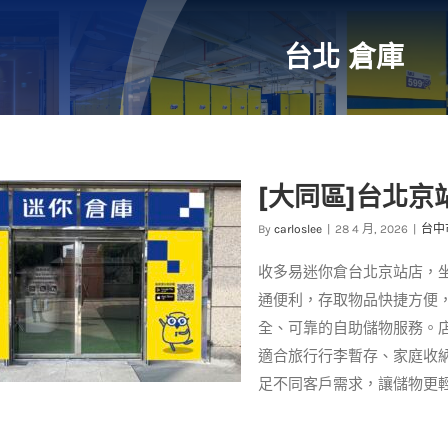
台北 倉庫
[大同區]台北京
By
carloslee
|
28 4 月, 2026
|
台中
收多易迷你倉台北京站店，
通便利，存取物品快捷方便
全、可靠的自助儲物服務。
適合旅行行李暫存、家庭收
足不同客戶需求，讓儲物更