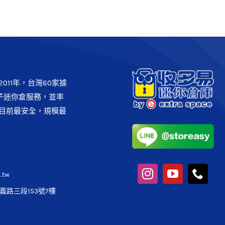
011年，台灣60家據
子迷你倉服務，並率
目前最安全，規模最
.tw
路三段153號7樓