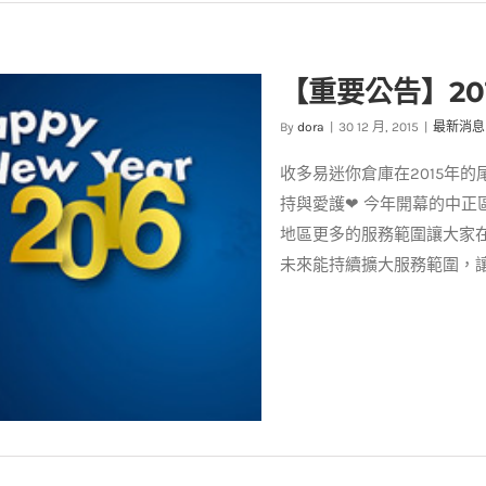
[大同區]台北京站倉庫
台中市
收多易各分店
【重要公告】2
By
dora
|
30 12 月, 2015
|
最新消息
收多易迷你倉庫在2015年
持與愛護❤ 今年開幕的中
地區更多的服務範圍讓大家在
未來能持續擴大服務範圍，