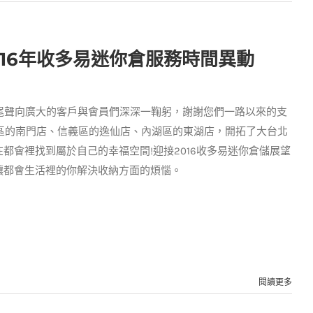
016年收多易迷你倉服務時間異動
的尾聲向廣大的客戶與會員們深深一鞠躬，謝謝您們一路以來的支
正區的南門店、信義區的逸仙店、內湖區的東湖店，開拓了大台北
都會裡找到屬於自己的幸福空間!迎接2016收多易迷你倉儲展望
讓都會生活裡的你解決收納方面的煩惱。
閱讀更多