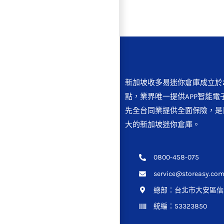
新加坡收多易迷你倉庫成立於2
點，業界唯一提供APP智能電
先全台同業提供全面保險，是
大的新加坡迷你倉庫。
0800-458-075
service@storeasy.com
總部：
台北市大安區信義
統編：53323850