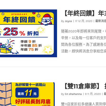
活動】滿額加購價 1元好禮帶回
【年終回饋】年
家
最新消息
案例分享
By
Joyce
|
17 12 月, 2020
|
最新消
隨著2020年即將來到尾聲
辛勞，以及每一位客戶的支
間為各位服務。為了感謝各位
活動，趕快將消息分享給您
終回饋】年末最終檔租金最高現
【雙11倉庫節】
省25%
最新消息
案例分享
By
lin shahanna
|
9 11 月, 2020
|
雙11店家折扣多總讓人買到