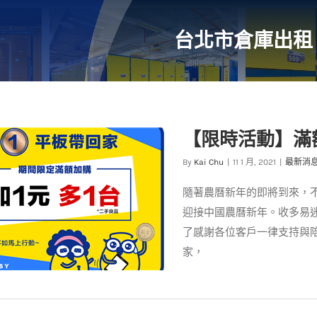
台北市倉庫出租
【限時活動】滿
By
Kai Chu
|
11 1 月, 2021
|
最新消
隨著農曆新年的即將到來，
迎接中國農曆新年。收多易
了感謝各位客戶一律支持與
家，