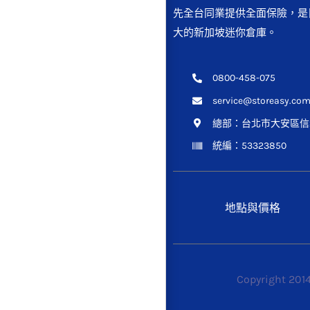
先全台同業提供全面保險，是
大的新加坡迷你倉庫。
0800-458-075
service@storeasy.com
總部：
台北市大安區信義
統編：53323850
地點與價格
Copyright 201