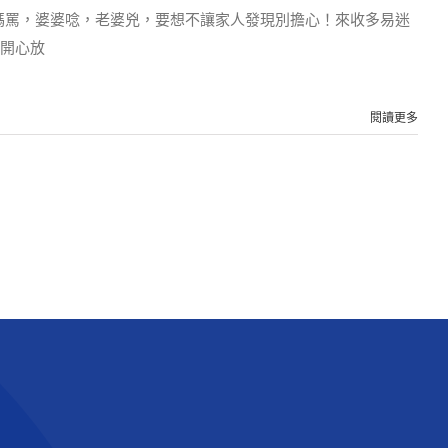
媽罵，婆婆唸，老婆兇，要想不讓家人發現別擔心！來收多易迷
、開心放
閱讀更多