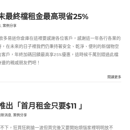
末最終檔租金最高現省25%
息
,
案例分享
，收多易迷你倉庫在這裡要感謝各位客戶，感謝這一年各行各業的
持，在未來的日子裡我們仍秉持著安全、乾淨、便利的新儲物空
客戶，年終加碼回饋最高享25%優惠，這時候千萬別錯過此檔
身邊的親戚朋友們吧！
閱讀更多
 推出「首月租金只要$11 」
最新消息
,
案例分享
停不下，狂買狂刷搶一波但買完後又要開始煩惱家裡明明放不