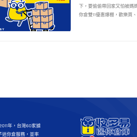
下，要偷偷帶回家又怕被媽
你倉雙11優惠爆棚，歡樂買
1倉庫節】 推出「首月租金只要
$11 」
最新消息
案例分享
011年，台灣60家據
子迷你倉服務，並率