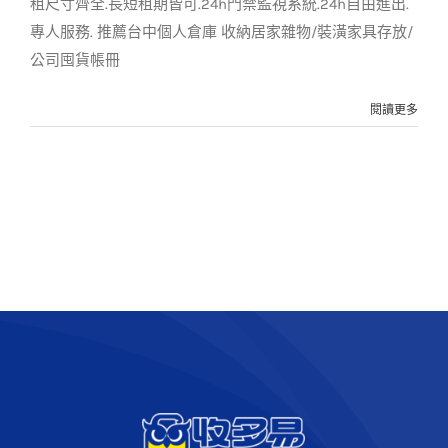
租尺寸齊全.長短租期皆可.24h門禁監視系統.24h自由進出.
專人服務. 推薦台中個人倉庫 收納居家雜物/裝潢家具存放/
公司囤貨帳冊
閱讀更多