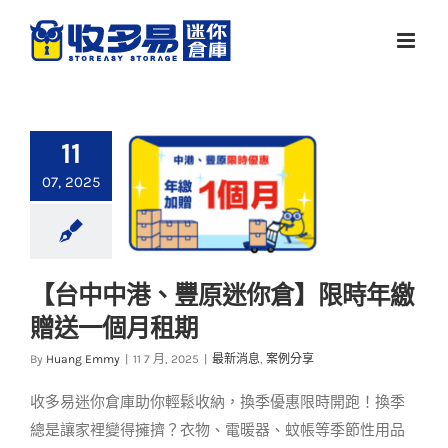
Skip
to
content
11
07, 2025
【台中中港、豐原迷你倉】限時年繳
【台中中港、豐原迷
贈送一個月租期
你倉】限時年繳贈送
一個月租期
By
Huang Emmy
|
11 7 月, 2025
|
最新消息
,
案例分享
最新消息
案例分享
收多易迷你倉庫助你輕鬆收納，換季優惠限時開跑！換季
總是讓家裡變得擁擠？衣物、電暖器、蚊帳等季節性用品