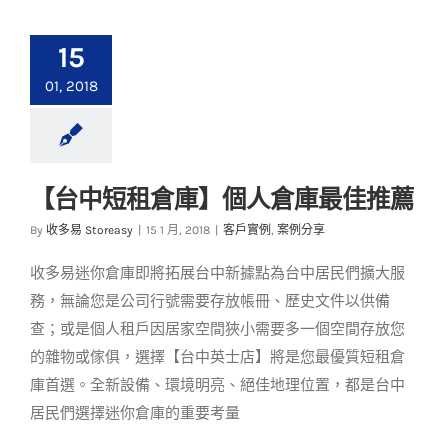
15
01, 2018
【台中短租倉庫】個人倉庫最佳推薦
【台中短租倉庫】個
By
收多易 Storeasy
|
15 1 月, 2018
|
客戶實例
,
案例分享
人倉庫最佳推薦
收多易迷你倉庫即將拓展台中新據點為台中居民們擴大服
客戶實例
案例分享
務，無論您是公司行號需要存放帳冊、歷史文件以供備
查；或是個人租戶因居家空間狹小需要多一個空間存放您
的雜物或傢俱，選擇【台中英士店】將是您最優質短租倉
庫首選。全新設備、環境明亮、絕佳地理位置，都是台中
居民們選擇迷你倉庫的重要考量