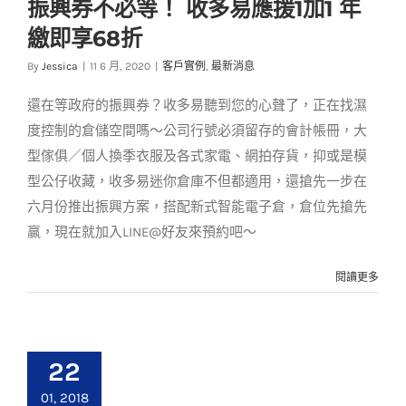
振興券不必等！ 收多易應援1加1 年
振興券不必等！ 收多
繳即享68折
易應援1加1 年繳即享
68折
By
Jessica
|
11 6 月, 2020
|
客戶實例
,
最新消息
客戶實例
最新消息
還在等政府的振興券？收多易聽到您的心聲了，正在找濕
度控制的倉儲空間嗎～公司行號必須留存的會計帳冊，大
型傢俱／個人換季衣服及各式家電、網拍存貨，抑或是模
型公仔收藏，收多易迷你倉庫不但都適用，還搶先一步在
六月份推出振興方案，搭配新式智能電子倉，倉位先搶先
贏，現在就加入LINE@好友來預約吧～
閱讀更多
22
01, 2018