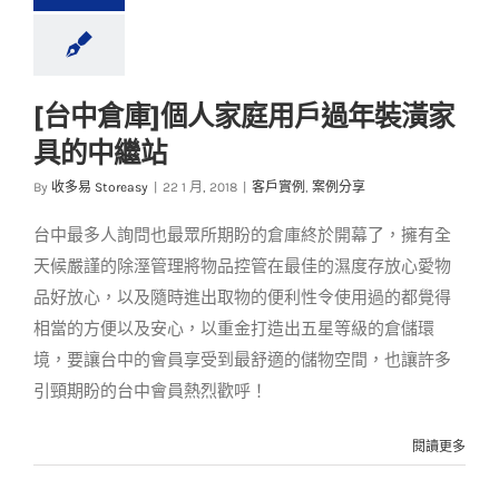
[台中倉庫]個人家庭用戶過年裝潢家
[台中倉庫]個人家庭用
具的中繼站
戶過年裝潢家具的中
繼站
By
收多易 Storeasy
|
22 1 月, 2018
|
客戶實例
,
案例分享
客戶實例
案例分享
台中最多人詢問也最眾所期盼的倉庫終於開幕了，擁有全
天候嚴謹的除溼管理將物品控管在最佳的濕度存放心愛物
品好放心，以及隨時進出取物的便利性令使用過的都覺得
相當的方便以及安心，以重金打造出五星等級的倉儲環
境，要讓台中的會員享受到最舒適的儲物空間，也讓許多
引頸期盼的台中會員熱烈歡呼！
閱讀更多