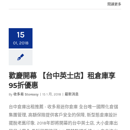
閱讀更多
15
01, 2018
歡慶開幕 【台中英士店】租倉庫享
歡慶開幕 【台中英士
95折優惠
店】租倉庫享95折優
惠
By
收多易 Storeasy
|
15 1 月, 2018
|
最新消息
最新消息
台中倉庫出租推薦 - 收多易迷你倉庫 全台唯一國際化倉儲
集團管理, 高額保險提供客戶安全的保障, 新型態倉庫設計
擺脫老舊印象. 2018年即將開幕的台中英士店, 大小倉庫出