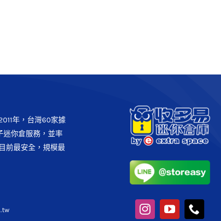
【豐原區】台中豐原櫃
台中市
收多易快存櫃
011年，台灣60家據
子迷你倉服務，並率
目前最安全，規模最
.tw