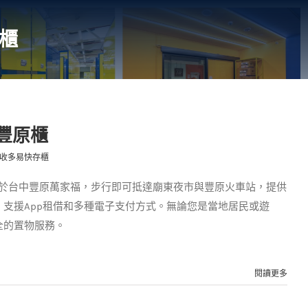
櫃
豐原櫃
收多易快存櫃
物櫃位於台中豐原萬家福，步行即可抵達廟東夜市與豐原火車站，提供
支援App租借和多種電子支付方式。無論您是當地居民或遊
全的置物服務。
閱讀更多