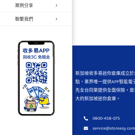
案例分享
聯繫我們
新加坡收多易迷你倉庫成立於2
點，業界唯一提供APP智能電
先全台同業提供全面保險，是
大的新加坡迷你倉庫。
0800-458-075
service@storeasy.com