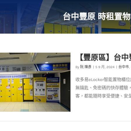
台中豐原 時租置物
【豐原區】台中
By
阮 陳彥
|
5 9 月, 2024
|
台中市
,
收多易eLocker智能置
無鑰匙、免密碼的快存體驗，
客，都能隨時享受便捷、安