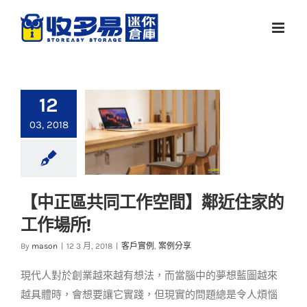
Skip
to
content
12
03, 2018
【中正區共同工作空間】鄰近住家的
【中正區共同工作空
工作場所!
間】鄰近住家的工作
場所!
By
mason
|
12 3 月, 2018
|
客戶實例
,
案例分享
客戶實例
案例分享
現代人對於創業越來越有想法，而當腦中的夢想藍圖越來
越具體時，會想要讓它實踐，但現實的問題總是令人煩惱