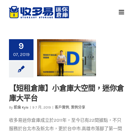
Skip
to
content
9
07, 2019
【短租倉庫】小倉庫大空間，迷你倉
【短租倉庫】小倉庫
庫大平台
大空間，迷你倉庫大
平台
By
凱倫 Kyle
|
9 7 月, 2019
|
客戶實例
,
案例分享
客戶實例
案例分享
收多易迷你倉庫成立於2011年，至今已有22間據點，不只
服務於台北市及新北市，更於台中市.高雄市落腳了第一間