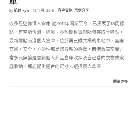
庫
交給南港個人倉庫
By
凱倫 Kyle
|
13 11 月, 2018
|
客戶實例
,
案例分享
客戶實例
案例分享
收多易迷你個人倉庫 從2011年開業至今，已拓展了18間據
點，有空調恆溫、除濕、長短期租賃與隨時存取等特點，
最新地點南港個人倉庫，位於再三鐵共構的車站中，無論
交通，安全，方便性都是您最新的選擇，南港倉庫空間非
常多元無論是書籍個人商品倉庫收納及自己愛的衣物或家
庭收納，都能提供適合的尺寸去選擇個人倉庫
閱讀更多