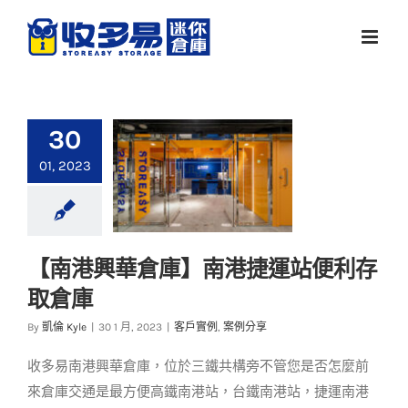
Skip
to
content
30
01, 2023
【南港興華倉庫】南港捷運站便利存
【南港興華倉庫】南
取倉庫
港捷運站便利存取倉
庫
By
凱倫 Kyle
|
30 1 月, 2023
|
客戶實例
,
案例分享
客戶實例
案例分享
收多易南港興華倉庫，位於三鐵共構旁不管您是否怎麼前
來倉庫交通是最方便高鐵南港站，台鐵南港站，捷運南港