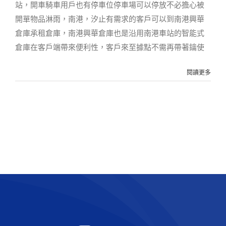
站，開車騎車用戶也有停車位停車場可以停放不必擔心被
開單物品淋雨，南港，汐止有需求的客戶可以到南港興華
倉庫承租倉庫，南港興華倉庫也是沿用南港車站的智能式
倉庫在客戶端帶來便利性，客戶來至據點不需再帶著鑰使
閱讀更多