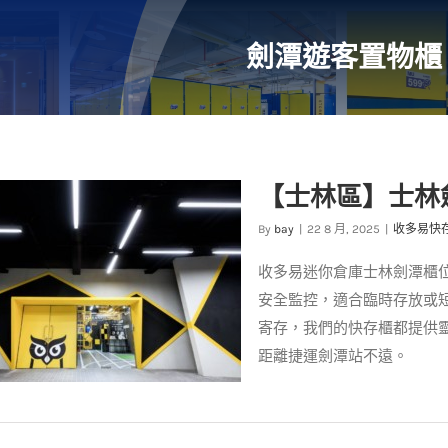
劍潭遊客置物櫃
【士林區】士林
By
bay
|
22 8 月, 2025
|
收多易快
收多易迷你倉庫士林劍潭櫃
安全監控，適合臨時存放或
寄存，我們的快存櫃都提供
距離捷運劍潭站不遠。