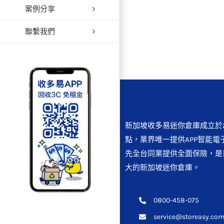
案例分享
聯繫我們
新加坡收多易迷你倉庫成立於2
點，業界唯一提供APP智能電
先全台同業提供全面保險，是
大的新加坡迷你倉庫。
0800-458-075
service@storeasy.com