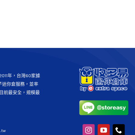
【士林區】士林劍潭櫃
收多易快存櫃
011年，台灣60家據
子迷你倉服務，並率
目前最安全，規模最
.tw