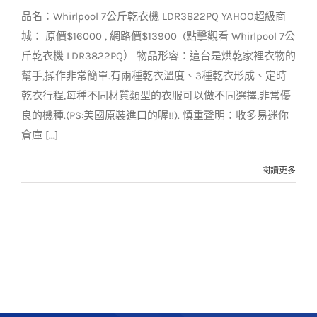
乾衣機 LDR3822PQ
品名：Whirlpool 7公斤乾衣機 LDR3822PQ YAHOO超級商
迷你倉庫拍賣園區
電器
城： 原價$16000 , 網路價$13900 (點擊觀看 Whirlpool 7公
斤乾衣機 LDR3822PQ） 物品形容：這台是烘乾家裡衣物的
幫手,操作非常簡單.有兩種乾衣溫度、3種乾衣形成、定時
乾衣行程,每種不同材質類型的衣服可以做不同選擇,非常優
良的機種.(PS:美國原裝進口的喔!!). 慎重聲明：收多易迷你
倉庫 [...]
閱讀更多