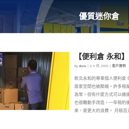
優質迷你倉
【便利倉 永和
By
dora
|
2 11 月, 2015
|
客戶實例
新北永和的專業個人便利倉
居家空間也被壓縮。許多租
為常，但有什麼方式可以維
也很難動手改造，一年租約
來，是更大的浪費。 月租百元