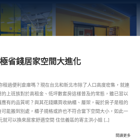
】極省錢居家空間大進化
 你租過便利倉庫嗎？現在台北和新北市除了人口高度密集，就連
屋的上班族對於高租金、低坪數套房這樣普及的常態，雖已習以
護應有的品質呢？與其花錢購買收納櫃、層架，礙於房子是租的
後可能搬到別處，櫃子規格或許也不符合當下空間大小，如此一
就可以換來居家舒適空間 住信義區的寄主洪小姐 [...]
閱讀更多