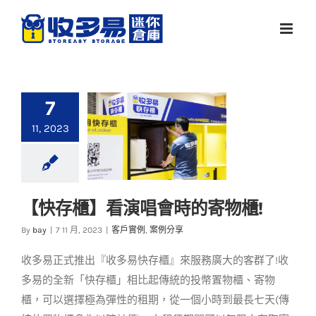
Skip
to
content
7
11, 2023
【快存櫃】看演唱會時的寄物櫃!
【快存櫃】看演唱會
By
bay
|
7 11 月, 2023
|
客戶實例
,
案例分享
時的寄物櫃!
收多易正式推出『收多易快存櫃』來服務廣大的客群了!收
客戶實例
案例分享
多易的全新「快存櫃」相比起傳統的投幣置物櫃、寄物
櫃，可以選擇極為彈性的租期，從一個小時到最長七天(傳