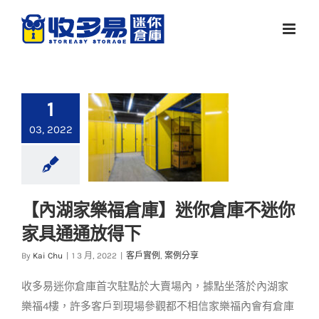
Skip
to
content
1
03, 2022
【內湖家樂福倉庫】迷你倉庫不迷你
【內湖家樂福倉庫】
家具通通放得下
迷你倉庫不迷你 家具
通通放得下
By
Kai Chu
|
1 3 月, 2022
|
客戶實例
,
案例分享
客戶實例
案例分享
收多易迷你倉庫首次駐點於大賣場內，據點坐落於內湖家
樂福4樓，許多客戶到現場參觀都不相信家樂福內會有倉庫