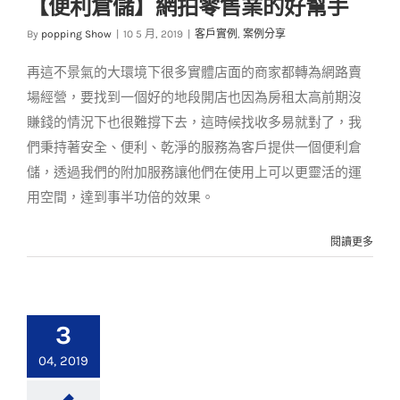
【便利倉儲】網拍零售業的好幫手
【便利倉儲】網拍零
By
popping Show
|
10 5 月, 2019
|
客戶實例
,
案例分享
售業的好幫手
再這不景氣的大環境下很多實體店面的商家都轉為網路賣
客戶實例
案例分享
場經營，要找到一個好的地段開店也因為房租太高前期沒
賺錢的情況下也很難撐下去，這時候找收多易就對了，我
們秉持著安全、便利、乾淨的服務為客戶提供一個便利倉
儲，透過我們的附加服務讓他們在使用上可以更靈活的運
用空間，達到事半功倍的效果。
閱讀更多
3
04, 2019