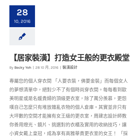
28
10, 2016
【居家裝潢】打造女王般的更衣殿堂
【居家裝潢】打造女
By
Becky Yeh
|
28 10 月, 2016
|
裝潢設計
王般的更衣殿堂
專屬您的個人穿衣間 「人要衣裝，佛要金裝」而每個女人
裝潢設計
的夢想清單中，絕對少不了有個時尚穿衣間。每每看到歐
美明星或是名媛貴婦的頂級更衣室，除了萬分羨慕，更怨
嘆自己怎麼只有堆放雜亂衣物的個人倉庫。其實並非只有
大坪數的空間才能擁有女王級的更衣室，周建志設計師教
你善用燈光、鏡片、挑選對的衣櫃及實用的收納技巧，讓
小資女戴上皇冠，成為享有高雅華貴更衣室的女王！ 「採