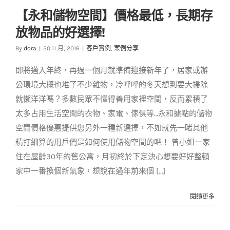
【永和儲物空間】價格最低，長期存
【永和儲物空間】價
放物品的好選擇!
格最低，長期存放物
品的好選擇!
By
dora
|
30 11 月, 2016
|
客戶實例
,
案例分享
客戶實例
案例分享
即將邁入年終，再過一個月就準備迎接新年了，居家或辦
公環境大概也堆了不少雜物，冷呼呼的冬天想到要大掃除
就懶洋洋嗎？多數民眾不懂得善用家裡空間，反而累積了
太多占用生活空間的衣物、家電、傢俱等…永和據點的儲物
空間價格優惠提供您另外一種新選擇，不如就先一睹其他
精打細算的用戶們是如何使用儲物空間的吧！ 曾小姐一家
住在屋齡30年的舊公寓，月初終於下定決心想要好好整頓
家中一番換個新氣象，想說在過年前來個 [...]
閱讀更多