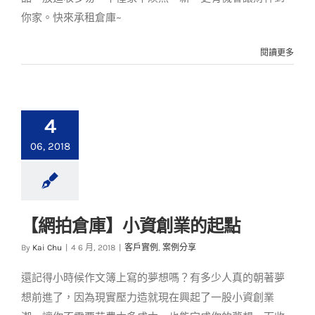
你家。快來承租倉庫~
閱讀更多
4
06, 2018
【網拍倉庫】小資創業的起點
【網拍倉庫】小資創
By
Kai Chu
|
4 6 月, 2018
|
客戶實例
,
案例分享
業的起點
還記得小時候作文簿上寫的夢想嗎？有多少人真的朝著夢
客戶實例
案例分享
想前進了，因為現實壓力造就現在興起了一股小資創業