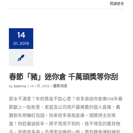
閱讀更多
14
01, 2019
春節「豬」迷你倉 千萬頭獎等你刮
春節「豬」迷你倉 千
萬頭獎等你刮
By
Sabrina
|
14 1 月, 2019
|
最新消息
最新消息
薪水不滿意？年終獎金不如心意？收多易迷你倉庫108年春
節獻上一點新意，家庭及公司用戶最推薦的個人倉庫，農
曆新年想賺紅包錢，快來收多易租倉庫，頭獎得主你來
當！快趁著過新年，將平常用不到的、捨不得丟的寶貝物
品，放進收多易。不僅家中煥然一新，更有機會讓財神到