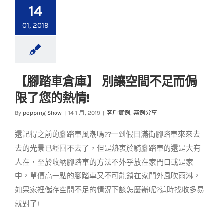
14
01, 2019
【腳踏車倉庫】 別讓空間不足而侷
【腳踏車倉庫】 別讓
限了您的熱情!
空間不足而侷限了您
的熱情!
By
popping Show
|
14 1 月, 2019
|
客戶實例
,
案例分享
客戶實例
案例分享
還記得之前的腳踏車風潮嗎??一到假日滿街腳踏車來來去
去的光景已經回不去了，但是熱衷於騎腳踏車的還是大有
人在，至於收納腳踏車的方法不外乎放在家門口或是家
中，單價高一點的腳踏車又不可能鎖在家門外風吹雨淋，
如果家裡儲存空間不足的情況下該怎麼辦呢?這時找收多易
就對了!