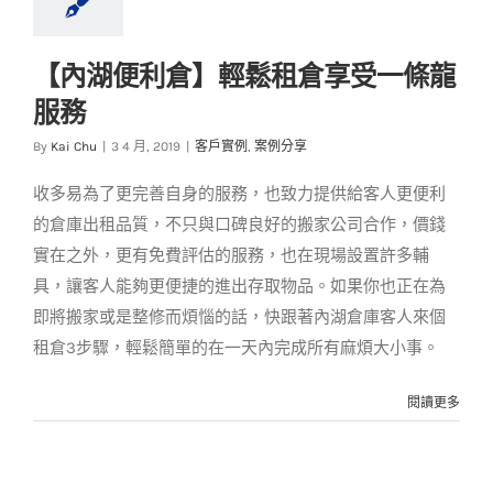
【內湖便利倉】輕鬆租倉享受一條龍
【內湖便利倉】輕鬆
服務
租倉享受一條龍服務
By
Kai Chu
|
3 4 月, 2019
|
客戶實例
,
案例分享
客戶實例
案例分享
收多易為了更完善自身的服務，也致力提供給客人更便利
的倉庫出租品質，不只與口碑良好的搬家公司合作，價錢
實在之外，更有免費評估的服務，也在現場設置許多輔
具，讓客人能夠更便捷的進出存取物品。如果你也正在為
即將搬家或是整修而煩惱的話，快跟著內湖倉庫客人來個
租倉3步驟，輕鬆簡單的在一天內完成所有麻煩大小事。
閱讀更多