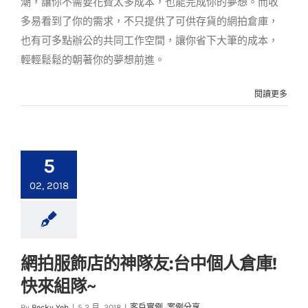
潮，讓你不需要花費太多成本，也能完成你的夢想。而收
多易看到了你的需求，不只提供了可供存貨的網拍倉庫，
也有可多點辦公的共同工作空間，讓你省下大筆的成本，
輕輕鬆鬆的朝著你的夢想前進。
閱讀更多
5
02, 2018
網拍服飾店的神隊友:台中個人倉庫!
網拍服飾店的神隊友:
快來組隊~
台中個人倉庫! 快來組
隊~
By
Becky Yeh
|
5 2 月, 2018
|
客戶實例
,
案例分享