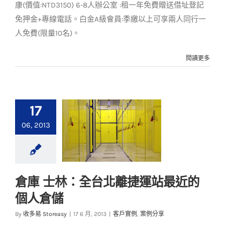
康(價值:NTD3150) 6-8人辦公室 :租一年免費贈送借址登記
免押金+專線電話。白金A級會員:季繳以上可享兩人同行一
人免費(限量10名)。
閱讀更多
17
06, 2013
倉庫 士林：全台北離捷運站最近的
倉庫 士林：全台北離
個人倉儲
捷運站最近的個人倉
儲
By
收多易 Storeasy
|
17 6 月, 2013
|
客戶實例
,
案例分享