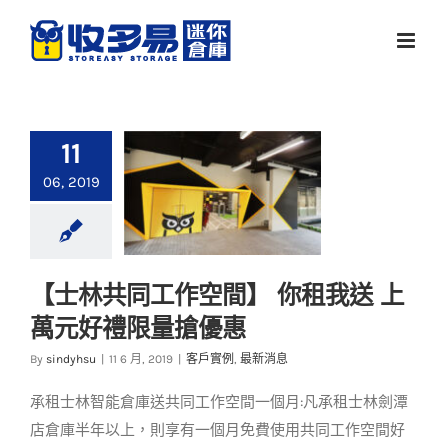
Skip
to
content
11
06, 2019
【士林共同工作空間】 你租我送 上
【士林共同工作空
萬元好禮限量搶優惠
間】 你租我送 上萬元
好禮限量搶優惠
By
sindyhsu
|
11 6 月, 2019
|
客戶實例
,
最新消息
客戶實例
最新消息
承租士林智能倉庫送共同工作空間一個月:凡承租士林劍潭
店倉庫半年以上，則享有一個月免費使用共同工作空間好